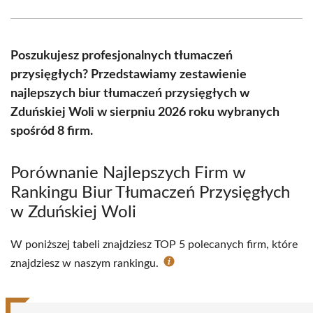
Facebook
X
Pinterest
WhatsApp
LinkedIn
Email
(Twitter)
Poszukujesz profesjonalnych tłumaczeń
przysięgłych? Przedstawiamy zestawienie
najlepszych biur tłumaczeń przysięgłych w
Zduńskiej Woli w sierpniu 2026 roku wybranych
spośród 8 firm.
Porównanie Najlepszych Firm w
Rankingu Biur Tłumaczeń Przysięgłych
w Zduńskiej Woli
W poniższej tabeli znajdziesz TOP 5 polecanych firm, które
znajdziesz w naszym rankingu.