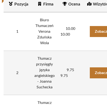
Pozycja
Firma
Ocena
Wizytó
Biuro
Tłumaczeń
10.00
1
Verona
Zobacz
10.00
Zduńska
Wola
Tłumacz
przysięgły
języka
9.75
2
Zobacz
angielskiego
9.75
- Joanna
Suchecka
Tłumacz