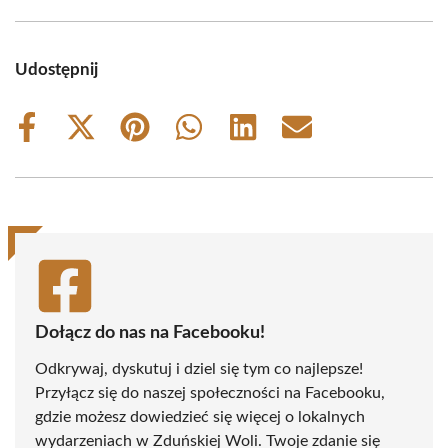
Udostępnij
Share
Share
Share
Share
Share
Share
on
on
on
on
on
on
Facebook
X
Pinterest
WhatsApp
LinkedIn
Email
(Twitter)
Dołącz do nas na Facebooku!
Odkrywaj, dyskutuj i dziel się tym co najlepsze!
Przyłącz się do naszej społeczności na Facebooku,
gdzie możesz dowiedzieć się więcej o lokalnych
wydarzeniach w Zduńskiej Woli. Twoje zdanie się