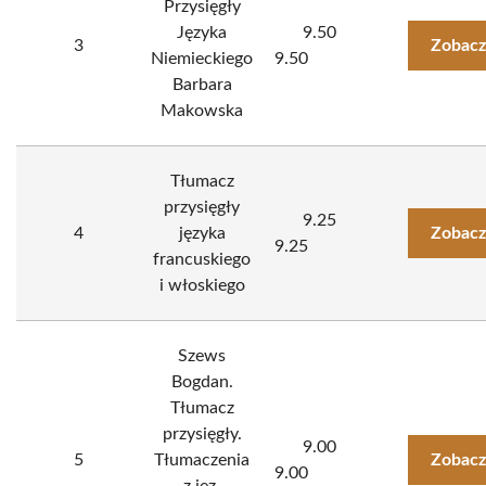
Przysięgły
Języka
9.50
3
Zobacz
Niemieckiego
9.50
Barbara
Makowska
Tłumacz
przysięgły
9.25
4
języka
Zobacz
9.25
francuskiego
i włoskiego
Szews
Bogdan.
Tłumacz
przysięgły.
9.00
5
Tłumaczenia
Zobacz
9.00