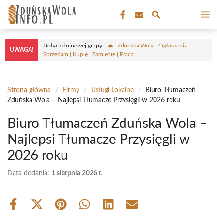
Przejdź
M
do
treści
Dołącz do nowej grupy
Zduńska Wola - Ogłoszenia |
UWAGA!
Sprzedam | Kupię | Zamienię | Praca
Strona główna
/
Firmy
/
Usługi Lokalne
/
Biuro Tłumaczeń
Zduńska Wola – Najlepsi Tłumacze Przysięgli w 2026 roku
Biuro Tłumaczeń Zduńska Wola –
Najlepsi Tłumacze Przysięgli w
2026 roku
Data dodania:
1 sierpnia 2026 r.
Share
Share
Share
Share
Share
Share
on
on
on
on
on
on