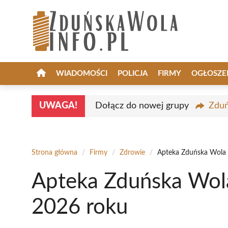
Przejdź
do
treści
WIADOMOŚCI
POLICJA
FIRMY
OGŁOSZE
UWAGA!
Dołącz do nowej grupy
Zduń
Strona główna
/
Firmy
/
Zdrowie
/
Apteka Zduńska Wola 
Apteka Zduńska Wola
2026 roku