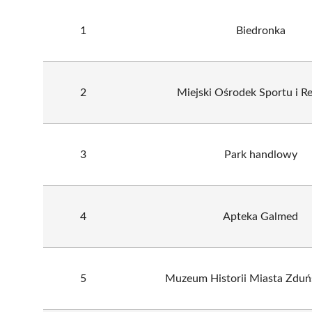
1
Biedronka
2
Miejski Ośrodek Sportu i Re
3
Park handlowy
4
Apteka Galmed
5
Muzeum Historii Miasta Zdu