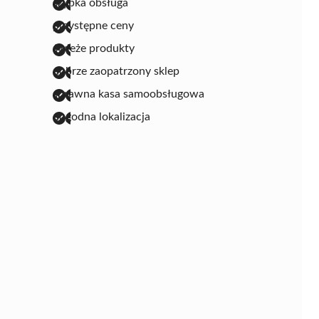
szybka obsługa
przystępne ceny
świeże produkty
dobrze zaopatrzony sklep
sprawna kasa samoobsługowa
dogodna lokalizacja