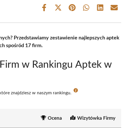
Share
Share
Share
Share
Share
Share
on
on
on
on
on
on
Facebook
X
Pinterest
WhatsApp
LinkedIn
Email
(Twitter)
nych? Przedstawiamy zestawienie najlepszych aptek
h spośród 17 firm.
 Firm w Rankingu Aptek w
 które znajdziesz w naszym rankingu.
Ocena
Wizytówka Firmy