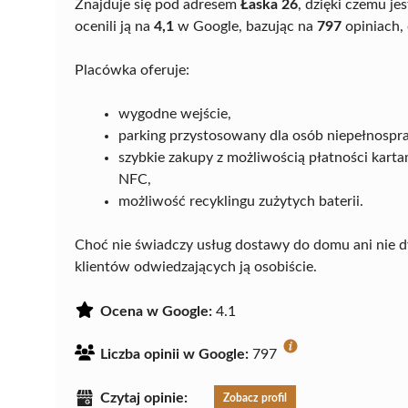
Znajduje się pod adresem
Łaska 26
, dzięki czemu je
ocenili ją na
4,1
w Google, bazując na
797
opiniach, 
Placówka oferuje:
wygodne wejście,
parking przystosowany dla osób niepełnospr
szybkie zakupy z możliwością płatności kar
NFC,
możliwość recyklingu zużytych baterii.
Choć nie świadczy usług dostawy do domu ani nie d
klientów odwiedzających ją osobiście.
Ocena w Google:
4.1
Liczba opinii w Google:
797
Czytaj opinie:
Zobacz profil