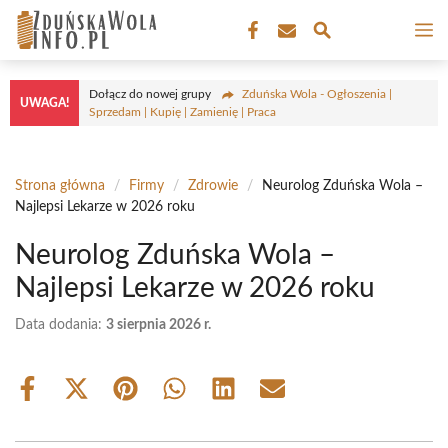
Przejdź
M
do
treści
Dołącz do nowej grupy
Zduńska Wola - Ogłoszenia |
UWAGA!
Sprzedam | Kupię | Zamienię | Praca
Strona główna
/
Firmy
/
Zdrowie
/
Neurolog Zduńska Wola –
Najlepsi Lekarze w 2026 roku
Neurolog Zduńska Wola –
Najlepsi Lekarze w 2026 roku
Data dodania:
3 sierpnia 2026 r.
Share
Share
Share
Share
Share
Share
on
on
on
on
on
on
Facebook
X
Pinterest
WhatsApp
LinkedIn
Email
(Twitter)