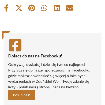
Share
Share
Share
Share
Share
Share
on
on
on
on
on
on
Facebook
X
Pinterest
WhatsApp
LinkedIn
Email
(Twitter)
Dołącz do nas na Facebooku!
Odkrywaj, dyskutuj i dziel się tym co najlepsze!
Przyłącz się do naszej społeczności na Facebooku,
gdzie możesz dowiedzieć się więcej o lokalnych
wydarzeniach w Zduńskiej Woli. Twoje zdanie się
liczy - polub naszą stronę i bądź na bieżąco!
Polub nas!