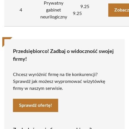
Prywatny
9.25
4
gabinet
Zobacz
9.25
neurilogiczny
Przedsiębiorco! Zadbaj o widoczność swojej
firmy!
Chcesz wyróżnić firmę na tle konkurencji?
Sprawdź jak możesz wypromować wizytówkę
firmy w naszym serwisie.
Sprawdź ofertę!