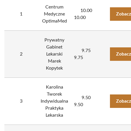
Centrum
10.00
1
Medyczne
Zobacz
10.00
OptimaMed
Prywatny
Gabinet
9.75
2
Lekarski
Zobacz
9.75
Marek
Kopytek
Karolina
Tworek
9.50
3
Indywidualna
Zobacz
9.50
Praktyka
Lekarska