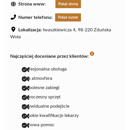
Strona www:
Pokaż stronę
Numer telefonu:
Pokaż numer
Lokalizacja:
Iwaszkiewicza 4, 98-220 Zduńska
Wola
Najczęściej doceniane przez klientów:
profesjonalna obsługa
miła atmosfera
bezbolesne zabiegi
nowoczesny sprzęt
indywidualne podejście
wysokie kwalifikacje lekarzy
fachowa pomoc