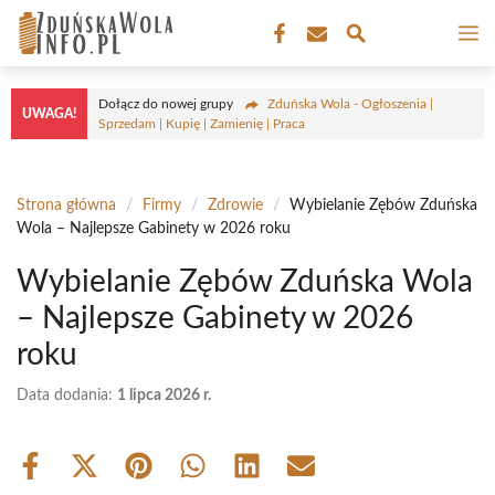
Przejdź
M
do
treści
Dołącz do nowej grupy
Zduńska Wola - Ogłoszenia |
UWAGA!
Sprzedam | Kupię | Zamienię | Praca
Strona główna
/
Firmy
/
Zdrowie
/
Wybielanie Zębów Zduńska
Wola – Najlepsze Gabinety w 2026 roku
Wybielanie Zębów Zduńska Wola
– Najlepsze Gabinety w 2026
roku
Data dodania:
1 lipca 2026 r.
Share
Share
Share
Share
Share
Share
on
on
on
on
on
on