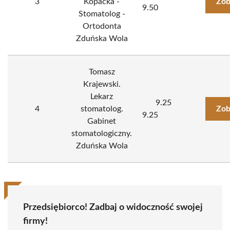
3
Kopacka -
Zob
9.50
Stomatolog -
Ortodonta
Zduńska Wola
Tomasz
Krajewski.
Lekarz
9.25
4
stomatolog.
Zob
9.25
Gabinet
stomatologiczny.
Zduńska Wola
Przedsiębiorco! Zadbaj o widoczność swojej
firmy!