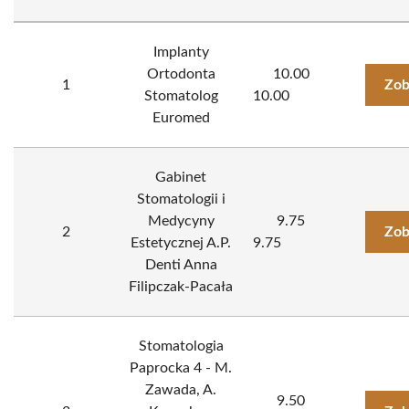
Implanty
Ortodonta
10.00
1
Zob
Stomatolog
10.00
Euromed
Gabinet
Stomatologii i
Medycyny
9.75
2
Zob
Estetycznej A.P.
9.75
Denti Anna
Filipczak-Pacała
Stomatologia
Paprocka 4 - M.
Zawada, A.
9.50