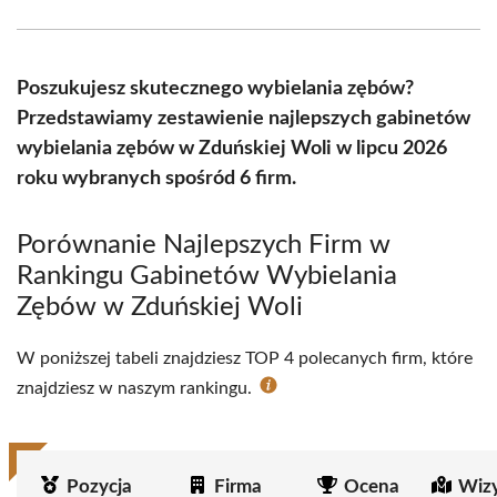
Facebook
X
Pinterest
WhatsApp
LinkedIn
Email
(Twitter)
Poszukujesz skutecznego wybielania zębów?
Przedstawiamy zestawienie najlepszych gabinetów
wybielania zębów w Zduńskiej Woli w lipcu 2026
roku wybranych spośród 6 firm.
Porównanie Najlepszych Firm w
Rankingu Gabinetów Wybielania
Zębów w Zduńskiej Woli
W poniższej tabeli znajdziesz TOP 4 polecanych firm, które
znajdziesz w naszym rankingu.
Pozycja
Firma
Ocena
Wiz