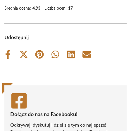
Średnia ocena:
4.93
Liczba ocen:
17
Udostępnij
Share
Share
Share
Share
Share
Share
on
on
on
on
on
on
Facebook
X
Pinterest
WhatsApp
LinkedIn
Email
(Twitter)
Dołącz do nas na Facebooku!
Odkrywaj, dyskutuj i dziel się tym co najlepsze!