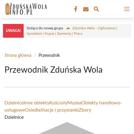
Przejdź
M
do
treści
Dołącz do nowej grupy
Zduńska Wola - Ogłoszenia |
UWAGA!
Sprzedam | Kupię | Zamienię | Praca
Strona główna
/
Przewodnik
Przewodnik Zduńska Wola
Dzielnice
Inne obiekty
Kościoły
Muzea
Obiekty handlowo-
usługowe
Osiedla
Stacje i przystanki
Zbory
Dzielnice