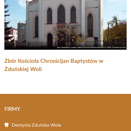
Zbór Kościoła Chrześcijan Baptystów w
Zduńskiej Woli
FIRMY
Dentysta Zduńska Wola