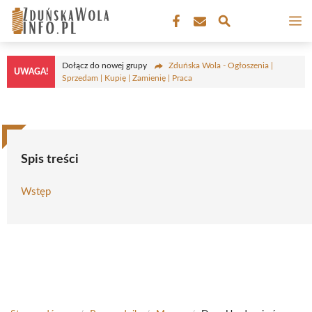
Przejdź
M
do
treści
Dołącz do nowej grupy
Zduńska Wola - Ogłoszenia |
UWAGA!
Sprzedam | Kupię | Zamienię | Praca
Spis treści
Wstęp