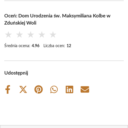
Oceń: Dom Urodzenia św. Maksymiliana Kolbe w
Zduńskiej Woli
★
★
★
★
★
Średnia ocena:
4.96
Liczba ocen:
12
Udostępnij
Share
Share
Share
Share
Share
Share
on
on
on
on
on
on
Facebook
X
Pinterest
WhatsApp
LinkedIn
Email
(Twitter)