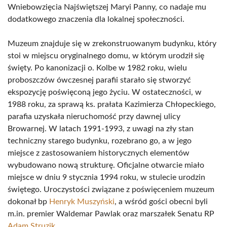
Wniebowzięcia Najświętszej Maryi Panny, co nadaje mu
dodatkowego znaczenia dla lokalnej społeczności.
Muzeum znajduje się w zrekonstruowanym budynku, który
stoi w miejscu oryginalnego domu, w którym urodził się
święty. Po kanonizacji o. Kolbe w 1982 roku, wielu
proboszczów ówczesnej parafii starało się stworzyć
ekspozycję poświęconą jego życiu. W ostateczności, w
1988 roku, za sprawą ks. prałata Kazimierza Chłopeckiego,
parafia uzyskała nieruchomość przy dawnej ulicy
Browarnej. W latach 1991-1993, z uwagi na zły stan
techniczny starego budynku, rozebrano go, a w jego
miejsce z zastosowaniem historycznych elementów
wybudowano nową strukturę. Oficjalne otwarcie miało
miejsce w dniu 9 stycznia 1994 roku, w stulecie urodzin
świętego. Uroczystości związane z poświęceniem muzeum
dokonał bp
Henryk Muszyński
, a wśród gości obecni byli
m.in. premier Waldemar Pawlak oraz marszałek Senatu RP
Adam Struzik
.