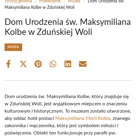
Strona główna
/
Przewodnik
/
Muzea
/
Dom Urodzenia św.
Maksymiliana Kolbe w Zduńskiej Woli
Dom Urodzenia św. Maksymiliana
Kolbe w Zduńskiej Woli
MUZEA
Share
Share
Share
Share
Share
Share
on
on
on
on
on
on
Facebook
X
Pinterest
WhatsApp
LinkedIn
Email
(Twitter)
Dom urodzenia św. Maksymiliana Kolbe, który znajduje się
w Zduńskiej Woli, jest wyjątkowym miejscem o znaczeniu
kulturowym i historycznym. To muzeum zostało utworzone,
aby oddać hołd postaci
Maksymiliana Marii Kolbe
, znanego
zakonnika i męczennika, który jest symbolem miłości i
poświęcenia. Obiekt ten funkcjonuje przy parafii pw.