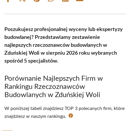
Share
Share
Share
Share
Share
Share
on
on
on
on
on
on
Facebook
X
Pinterest
WhatsApp
LinkedIn
Email
(Twitter)
Poszukujesz profesjonalnej wyceny lub ekspertyzy
budowlanej? Przedstawiamy zestawienie
najlepszych rzeczoznawców budowlanych w
Zduńskiej Woli w sierpniu 2026 roku wybranych
spośród 5 specjalistów.
Porównanie Najlepszych Firm w
Rankingu Rzeczoznawców
Budowlanych w Zduńskiej Woli
W poniższej tabeli znajdziesz TOP 3 polecanych firm, które
znajdziesz w naszym rankingu.