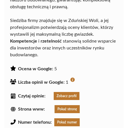
nadzoru budowlanego, gwarantując kompleksową
obsługę techniczną i prawną.
Siedziba firmy znajduje się w Zduńskiej Woli, a jej
profesjonalizm potwierdzają oceny klientów, którzy
wystawili jej maksymalną liczbę gwiazdek.
Kompetencje
i
rzetelność
stanowią solidne wsparcie
dla inwestorów oraz innych uczestników rynku
budowlanego.
Ocena w Google:
5
Liczba opinii w Google:
1
Czytaj opinie:
Zobacz profil
Strona www:
Pokaż stronę
Numer telefonu:
Pokaż numer