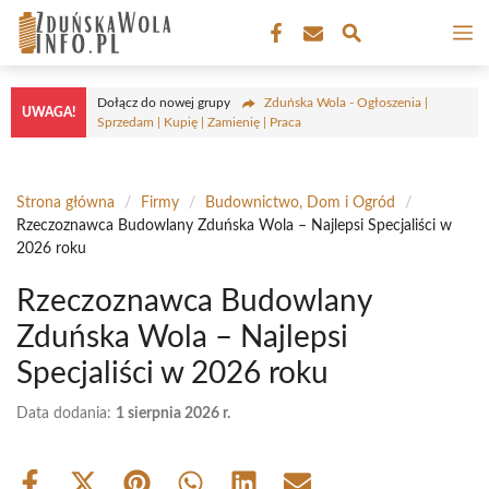
Przejdź
M
do
treści
Dołącz do nowej grupy
Zduńska Wola - Ogłoszenia |
UWAGA!
Sprzedam | Kupię | Zamienię | Praca
Strona główna
/
Firmy
/
Budownictwo, Dom i Ogród
/
Rzeczoznawca Budowlany Zduńska Wola – Najlepsi Specjaliści w
2026 roku
Rzeczoznawca Budowlany
Zduńska Wola – Najlepsi
Specjaliści w 2026 roku
Data dodania:
1 sierpnia 2026 r.