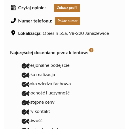
Czytaj opinie:
Zobacz profil
Numer telefonu:
Pokaż numer
Lokalizacja:
Opiesin 55a, 98-220 Janiszewice
Najczęściej doceniane przez klientów:
profesjonalne podejście
szybka realizacja
wysoka wiedza fachowa
pomocność i uczynność
przystępne ceny
dobry kontakt
uczciwość