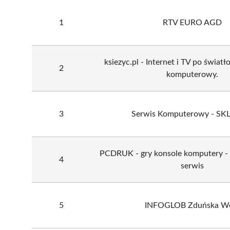
1
RTV EURO AGD
ksiezyc.pl - Internet i TV po świat
2
komputerowy.
3
Serwis Komputerowy - SK
PCDRUK - gry konsole komputery - 
4
serwis
5
INFOGLOB Zduńska W