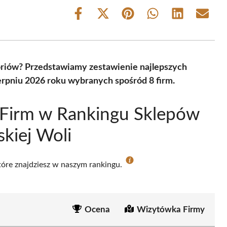
Share
Share
Share
Share
Share
Share
on
on
on
on
on
on
Facebook
X
Pinterest
WhatsApp
LinkedIn
Email
(Twitter)
riów? Przedstawiamy zestawienie najlepszych
rpniu 2026 roku wybranych spośród 8 firm.
 Firm w Rankingu Sklepów
kiej Woli
które znajdziesz w naszym rankingu.
Ocena
Wizytówka Firmy