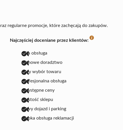
raz regularne promocje, które zachęcają do zakupów.
Najczęściej doceniane przez klientów:
miła obsługa
fachowe doradztwo
duży wybór towaru
profesjonalna obsługa
przystępne ceny
czystość sklepu
łatwy dojazd i parking
szybka obsługa reklamacji