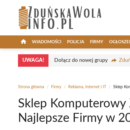
Przejdź
do
treści
WIADOMOŚCI
POLICJA
FIRMY
OGŁOSZE
UWAGA!
Dołącz do nowej grupy
Zduń
Strona główna
/
Firmy
/
Reklama, Internet i IT
/
Sklep Ko
Sklep Komputerowy 
Najlepsze Firmy w 2