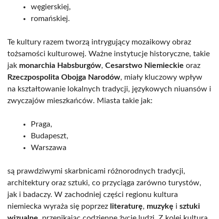
węgierskiej,
romańskiej.
Te kultury razem tworzą intrygujący mozaikowy obraz
tożsamości kulturowej. Ważne instytucje historyczne, takie
jak
monarchia Habsburgów
,
Cesarstwo Niemieckie
oraz
Rzeczpospolita Obojga Narodów
, miały kluczowy wpływ
na kształtowanie lokalnych tradycji, językowych niuansów i
zwyczajów mieszkańców. Miasta takie jak:
Praga,
Budapeszt,
Warszawa
są prawdziwymi skarbnicami różnorodnych tradycji,
architektury oraz sztuki, co przyciąga zarówno turystów,
jak i badaczy. W zachodniej części regionu kultura
niemiecka wyraża się poprzez
literaturę
,
muzykę
i
sztuki
wizualne
, przenikając codzienne życie ludzi. Z kolei kultura