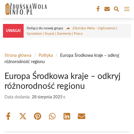
Przejdź
M
do
treści
Dołącz do nowej grupy
Zduńska Wola - Ogłoszenia |
UWAGA!
Sprzedam | Kupię | Zamienię | Praca
Strona główna
/
Polityka
/
Europa Środkowa kraje – odkryj
różnorodność regionu
Europa Środkowa kraje – odkryj
różnorodność regionu
Data dodania:
28 sierpnia 2025 r.
Share
Share
Share
Share
Share
Share
on
on
on
on
on
on
Facebook
X
Pinterest
WhatsApp
LinkedIn
Email
(Twitter)