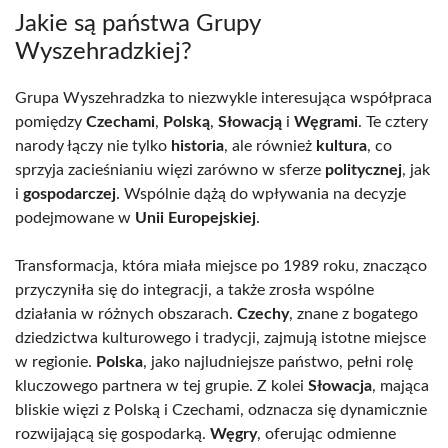
Jakie są państwa Grupy
Wyszehradzkiej?
Grupa Wyszehradzka to niezwykle interesująca współpraca
pomiędzy
Czechami
,
Polską
,
Słowacją
i
Węgrami
. Te cztery
narody łączy nie tylko
historia
, ale również
kultura
, co
sprzyja zacieśnianiu więzi zarówno w sferze
politycznej
, jak
i
gospodarczej
. Wspólnie dążą do wpływania na decyzje
podejmowane w
Unii Europejskiej
.
Transformacja, która miała miejsce po 1989 roku, znacząco
przyczyniła się do integracji, a także zrosła wspólne
działania w różnych obszarach.
Czechy
, znane z bogatego
dziedzictwa kulturowego i tradycji, zajmują istotne miejsce
w regionie.
Polska
, jako najludniejsze państwo, pełni rolę
kluczowego partnera w tej grupie. Z kolei
Słowacja
, mająca
bliskie więzi z Polską i Czechami, odznacza się dynamicznie
rozwijającą się gospodarką.
Węgry
, oferując odmienne