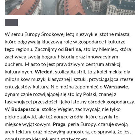
W sercu Europy Środkowej leżą niezwykle istotne miasta,
które odgrywają kluczową rolę w gospodarce i kulturze
tego regionu. Zacznijmy od
Berlina
, stolicy Niemiec, która
zachwyca swoją bogatą historią oraz innowacyjnym
duchem. Miasto to jest prawdziwym centrum atrakcji
kulturalnych.
Wiedeń
, stolica Austrii, to z kolei mekka dla
miłośników muzyki klasycznej i sztuki, przyciągająca rzesze
entuzjastów kultury. Nie można zapomnieć o
Warszawie
,
dynamicznie rozwijającej się stolicy Polski, znanej z
fascynującej przeszłości i jako istotny ośrodek gospodarczy.
W
Budapeszcie
, stolicy Węgier, zachwycają nie tylko
piękne zabytki, ale też gorące źródła, które czynią to
miejsce wyjątkowym.
Praga
, perła Europy, czaruje swoją
architekturą oraz niezwykłą atmosferą, co sprawia, że jest
popularnym kierunkiem turystycznym.