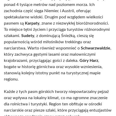
ponad 4 tysiące metrów nad poziomem morza. Ich
zachodnia część sięga Niemiec i Austrii, oferując
spektakularne widoki. Drugim pod względem wielkości
pasmem są
Karpaty
, znane z niezwykłej bioróżnorodności.
To miejsce tętni życiem i przyciąga turystów różnorodnymi
szlakami.
Sudety
, z dominującą Śnieżką, cieszą się
popularnością wśród miłośników trekkingu oraz
narciarstwa. Warto również wspomnieć o
Schwarzwaldzie
,
który zachwyca gęstymi lasami oraz malowniczymi
krajobrazami, przyciągając gości z daleka.
Góry Harz
,
bogate w historię górnictwa oraz wysokie wzniesienia,
stanowią kolejny istotny punkt na turystycznej mapie
regionu.
Każde z tych pasm górskich tworzy niepowtarzalny pejzaż
oraz wpływa na lokalny klimat, co ma ogromne znaczenie
dla rolnictwa i turystyki. Region ten obfituje w ośrodki
narciarskie oraz piesze szlaki, które przyciągają entuzjastów