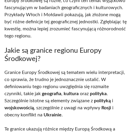
Europy Środkowej są różne, co czyni ten temat wyjątkowo
fascynującym w badaniach geograficznych i kulturowych.
Przykłady Włoch i Mołdawii pokazują, jak złożone mogą
być różne definicje tej geograficznej jednostki. Zgłębiając tę
kwestię, można lepiej zrozumieć fascynującą różnorodność
tego regionu.
Jakie są granice regionu Europy
Środkowej?
Granice Europy Środkowej są tematem wielu interpretacji,
co sprawia, że trudno je jednoznacznie ustalić. W
definiowaniu tego regionu uwzględnia się rozmaite
czynniki, takie jak
geografia
,
kultura
oraz
polityka
.
Szczególnie istotne są elementy związane z
polityką
i
wojskowością
, szczególnie z uwagi na wpływy
Rosji
i
obecny konflikt na
Ukrainie
.
Te granice ukazują różnice między Europą Środkową a