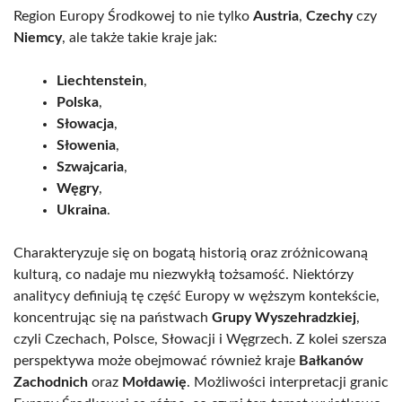
Region Europy Środkowej to nie tylko
Austria
,
Czechy
czy
Niemcy
, ale także takie kraje jak:
Liechtenstein
,
Polska
,
Słowacja
,
Słowenia
,
Szwajcaria
,
Węgry
,
Ukraina
.
Charakteryzuje się on bogatą historią oraz zróżnicowaną
kulturą, co nadaje mu niezwykłą tożsamość. Niektórzy
analitycy definiują tę część Europy w węższym kontekście,
koncentrując się na państwach
Grupy Wyszehradzkiej
,
czyli Czechach, Polsce, Słowacji i Węgrzech. Z kolei szersza
perspektywa może obejmować również kraje
Bałkanów
Zachodnich
oraz
Mołdawię
. Możliwości interpretacji granic