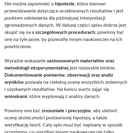
Nie można zapomnieć o
hipotezie
, która stanowi
przewidywanie dotyczące oczekiwanych rezultatów i jest
punktem odniesienia dla późniejszej interpretacji
zgromadzonych danych. W dalszej części opisu dobrze jest
skupić się na
s szczegółowych procedurach
; powinny być
one na tyle jasne, by pozwoliły innym naukowcom na ich
powtórzenie.
Wyraźne wskazanie
zastosowanych materiałów oraz
metodologii eksperymentalnej
jest niezwykle istotne.
Dokumentowanie pomiarów, obserwacji oraz analiz
wyników
pozwala na rzetelną ocenę wszystkich zmiennych
i uzyskanych rezultatów. Na końcu warto zająć się
wnioskami
, które wypływają z analizy danych.
Powinny one być
zrozumiałe i precyzyjne
, aby ułatwić
ocenę skuteczności postawionej hipotezy, a także
weryfikację teorii. Cały opis musi być napisany w sposób
przystępny, co umożliwi innym naukowcom nie tylko