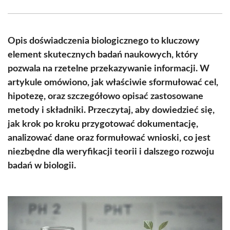
Facebook
X
Pinterest
WhatsApp
LinkedIn
Email
(Twitter)
Opis doświadczenia biologicznego to kluczowy
element skutecznych badań naukowych, który
pozwala na rzetelne przekazywanie informacji. W
artykule omówiono, jak właściwie sformułować cel,
hipotezę, oraz szczegółowo opisać zastosowane
metody i składniki. Przeczytaj, aby dowiedzieć się,
jak krok po kroku przygotować dokumentację,
analizować dane oraz formułować wnioski, co jest
niezbędne dla weryfikacji teorii i dalszego rozwoju
badań w biologii.