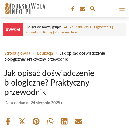
Przejdź
M
do
treści
Dołącz do nowej grupy
Zduńska Wola - Ogłoszenia |
UWAGA!
Sprzedam | Kupię | Zamienię | Praca
Strona główna
/
Edukacja
/
Jak opisać doświadczenie
biologiczne? Praktyczny przewodnik
Jak opisać doświadczenie
biologiczne? Praktyczny
przewodnik
Data dodania:
24 sierpnia 2025 r.
Share
Share
Share
Share
Share
Share
on
on
on
on
on
on