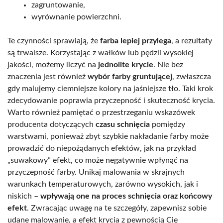
zagruntowanie,
wyrównanie powierzchni.
Te czynności sprawiają, że
farba lepiej przylega
, a rezultaty
są trwalsze. Korzystając z wałków lub pędzli wysokiej
jakości, możemy liczyć na
jednolite krycie
. Nie bez
znaczenia jest również
wybór farby gruntującej
, zwłaszcza
gdy malujemy ciemniejsze kolory na jaśniejsze tło. Taki krok
zdecydowanie poprawia przyczepność i skuteczność krycia.
Warto również pamiętać o przestrzeganiu wskazówek
producenta dotyczących
czasu schnięcia
pomiędzy
warstwami, ponieważ zbyt szybkie nakładanie farby może
prowadzić do niepożądanych efektów, jak na przykład
„suwakowy” efekt, co może negatywnie wpłynąć na
przyczepność farby. Unikaj malowania w skrajnych
warunkach temperaturowych, zarówno wysokich, jak i
niskich –
wpływają one na proces schnięcia oraz końcowy
efekt
. Zwracając uwagę na te szczegóły, zapewnisz sobie
udane malowanie, a efekt krycia z pewnością Cię