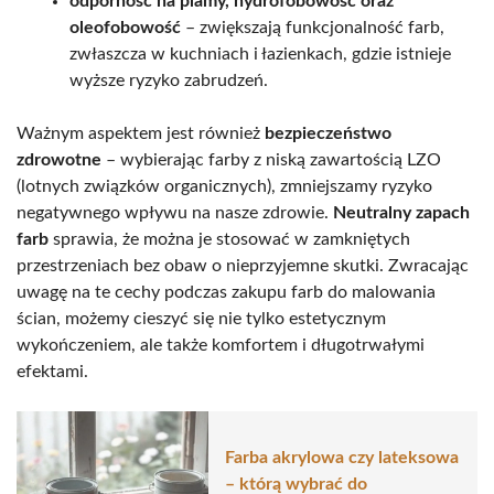
odporność na plamy, hydrofobowość oraz
oleofobowość
– zwiększają funkcjonalność farb,
zwłaszcza w kuchniach i łazienkach, gdzie istnieje
wyższe ryzyko zabrudzeń.
Ważnym aspektem jest również
bezpieczeństwo
zdrowotne
– wybierając farby z niską zawartością LZO
(lotnych związków organicznych), zmniejszamy ryzyko
negatywnego wpływu na nasze zdrowie.
Neutralny zapach
farb
sprawia, że można je stosować w zamkniętych
przestrzeniach bez obaw o nieprzyjemne skutki. Zwracając
uwagę na te cechy podczas zakupu farb do malowania
ścian, możemy cieszyć się nie tylko estetycznym
wykończeniem, ale także komfortem i długotrwałymi
efektami.
Farba akrylowa czy lateksowa
– którą wybrać do