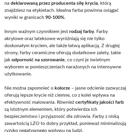
na
deklarowaną przez producenta siłę krycia
, którą
znajdziesz na etykietach. Idealna farba powinna osiągać
wyniki w granicach
90-100%
.
Innym ważnym czynnikiem jest
rodzaj farby
. Farby
akrylowe oraz lateksowe wyróżniają się nie tylko
doskonałym kryciem, ale także łatwą aplikacją. Z drugiej
strony, farby ceramiczne oferują dodatkowe zalety, takie
jak
odporność na szorowanie
, co czyni je świetnym
wyborem w pomieszczeniach narażonych na intensywne
użytkowanie.
Nie można zapomnieć o
kolorze
– jasne odcienie zazwyczaj
oferują lepsze krycie niż ciemne, co z kolei wpływa na
efektywność malowania. Również
certyfikaty jakości farb
są istotnym elementem, który potwierdza ich
bezpieczeństwo i przyjazność dla zdrowia. Farby z niską
zawartością LZO to dobry przykład, ponieważ minimalizują
ryzyko negatywnego wpływu na ludzi.