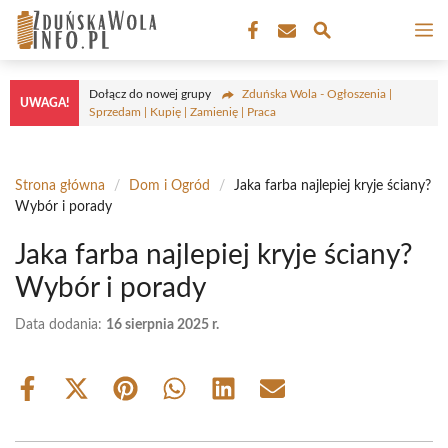
Przejdź
M
do
treści
Dołącz do nowej grupy
Zduńska Wola - Ogłoszenia |
UWAGA!
Sprzedam | Kupię | Zamienię | Praca
Strona główna
/
Dom i Ogród
/
Jaka farba najlepiej kryje ściany?
Wybór i porady
Jaka farba najlepiej kryje ściany?
Wybór i porady
Data dodania:
16 sierpnia 2025 r.
Share
Share
Share
Share
Share
Share
on
on
on
on
on
on
Facebook
X
Pinterest
WhatsApp
LinkedIn
Email
(Twitter)