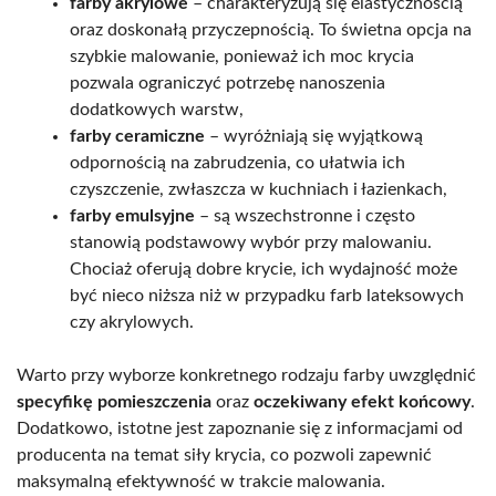
farby akrylowe
– charakteryzują się elastycznością
oraz doskonałą przyczepnością. To świetna opcja na
szybkie malowanie, ponieważ ich moc krycia
pozwala ograniczyć potrzebę nanoszenia
dodatkowych warstw,
farby ceramiczne
– wyróżniają się wyjątkową
odpornością na zabrudzenia, co ułatwia ich
czyszczenie, zwłaszcza w kuchniach i łazienkach,
farby emulsyjne
– są wszechstronne i często
stanowią podstawowy wybór przy malowaniu.
Chociaż oferują dobre krycie, ich wydajność może
być nieco niższa niż w przypadku farb lateksowych
czy akrylowych.
Warto przy wyborze konkretnego rodzaju farby uwzględnić
specyfikę pomieszczenia
oraz
oczekiwany efekt końcowy
.
Dodatkowo, istotne jest zapoznanie się z informacjami od
producenta na temat siły krycia, co pozwoli zapewnić
maksymalną efektywność w trakcie malowania.