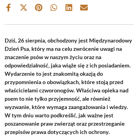
Share
Share
Share
Share
Share
Share
on
on
on
on
on
on
Facebook
X
Pinterest
WhatsApp
LinkedIn
Email
(Twitter)
Dziś, 26 sierpnia, obchodzony jest Międzynarodowy
Dzień Psa, który ma na celu zwrócenie uwagi na
znaczenie psów w naszym życiu oraz na
odpowiedzialność, jaka wiąże się z ich posiadaniem.
Wydarzenie to jest znakomitą okazją do
przypomnienia o obowiązkach, które stoją przed
właścicielami czworonogów. Właściwa opieka nad
psem to nie tylko przyjemność, ale również
wyzwanie, które wymaga zaangażowania i wiedzy.
W tym dniu warto podkreślić, jak ważne jest
poszanowanie praw zwierząt oraz przestrzeganie
przepisów prawa dotyczących ich ochrony.