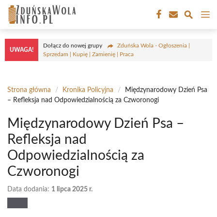
Przejdź
M
do
treści
Dołącz do nowej grupy
Zduńska Wola - Ogłoszenia |
UWAGA!
Sprzedam | Kupię | Zamienię | Praca
Strona główna
/
Kronika Policyjna
/
Międzynarodowy Dzień Psa
– Refleksja nad Odpowiedzialnością za Czworonogi
Międzynarodowy Dzień Psa –
Refleksja nad
Odpowiedzialnością za
Czworonogi
Data dodania:
1 lipca 2025 r.