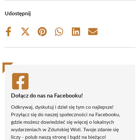
Udostępnij
Share
Share
Share
Share
Share
Share
on
on
on
on
on
on
Facebook
X
Pinterest
WhatsApp
LinkedIn
Email
(Twitter)
Dołącz do nas na Facebooku!
Odkrywaj, dyskutuj i dziel się tym co najlepsze!
Przyłącz się do naszej społeczności na Facebooku,
gdzie możesz dowiedzieć się więcej o lokalnych
wydarzeniach w Zduńskiej Woli. Twoje zdanie się
liczy - polub naszą stronę i bądź na bieżąco!