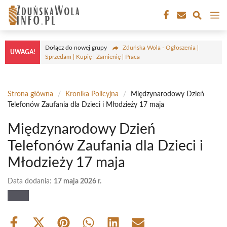
Przejdź
M
do
treści
Dołącz do nowej grupy
Zduńska Wola - Ogłoszenia |
UWAGA!
Sprzedam | Kupię | Zamienię | Praca
Strona główna
/
Kronika Policyjna
/
Międzynarodowy Dzień
Telefonów Zaufania dla Dzieci i Młodzieży 17 maja
Międzynarodowy Dzień
Telefonów Zaufania dla Dzieci i
Młodzieży 17 maja
Data dodania:
17 maja 2026 r.
Share
Share
Share
Share
Share
Share