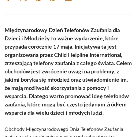
on
on
on
on
on
on
Facebook
X
Pinterest
WhatsApp
LinkedIn
Email
(Twitter)
Międzynarodowy Dzień Telefonów Zaufania dla
Dzieci i Młodzieży to ważne wydarzenie, które
przypada corocznie 17 maja. Inicjatywa ta jest
organizowana przez Child Helpline International,
zrzeszającą telefony zaufania z całego świata. Celem
obchodów jest zwrócenie uwagi na problemy, z
jakimi boryka się młodzież oraz uświadomienie im,
że mają możliwość skorzystania z pomocy i
wsparcia. Dlatego warto promować ideę telefonów
zaufania, które mogą być często jedynym źródłem
wsparcia dla wielu dzieci i młodych ludzi.
Obchody Międzynarodowego Dnia Telefonów Zaufania
mają na celu zwrócenie uwagi na potrzebę otwartej