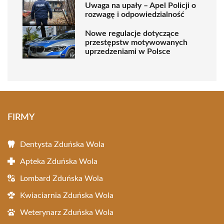
Uwaga na upały – Apel Policji o
rozwagę i odpowiedzialność
Nowe regulacje dotyczące
przestępstw motywowanych
uprzedzeniami w Polsce
FIRMY
Dentysta Zduńska Wola
Apteka Zduńska Wola
Lombard Zduńska Wola
Kwiaciarnia Zduńska Wola
Weterynarz Zduńska Wola