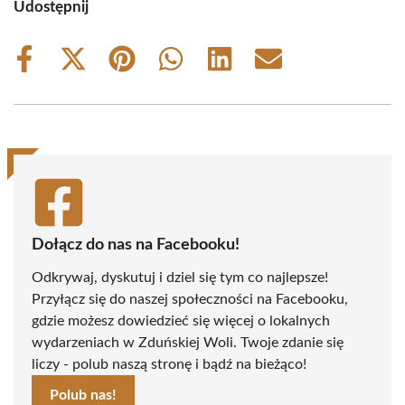
Udostępnij
Share
Share
Share
Share
Share
Share
on
on
on
on
on
on
Facebook
X
Pinterest
WhatsApp
LinkedIn
Email
(Twitter)
Dołącz do nas na Facebooku!
Odkrywaj, dyskutuj i dziel się tym co najlepsze!
Przyłącz się do naszej społeczności na Facebooku,
gdzie możesz dowiedzieć się więcej o lokalnych
wydarzeniach w Zduńskiej Woli. Twoje zdanie się
liczy - polub naszą stronę i bądź na bieżąco!
Polub nas!