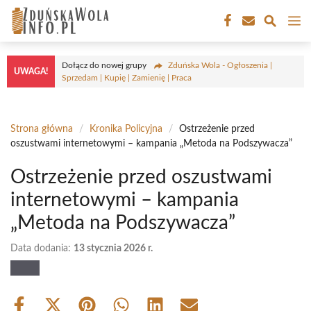
Przejdź
M
do
treści
Dołącz do nowej grupy
Zduńska Wola - Ogłoszenia |
UWAGA!
Sprzedam | Kupię | Zamienię | Praca
Strona główna
/
Kronika Policyjna
/
Ostrzeżenie przed
oszustwami internetowymi – kampania „Metoda na Podszywacza”
Ostrzeżenie przed oszustwami
internetowymi – kampania
„Metoda na Podszywacza”
Data dodania:
13 stycznia 2026 r.
Share
Share
Share
Share
Share
Share