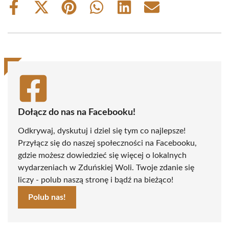
Share
Share
Share
Share
Share
Share
on
on
on
on
on
on
Facebook
X
Pinterest
WhatsApp
LinkedIn
Email
(Twitter)
Dołącz do nas na Facebooku!
Odkrywaj, dyskutuj i dziel się tym co najlepsze!
Przyłącz się do naszej społeczności na Facebooku,
gdzie możesz dowiedzieć się więcej o lokalnych
wydarzeniach w Zduńskiej Woli. Twoje zdanie się
liczy - polub naszą stronę i bądź na bieżąco!
Polub nas!