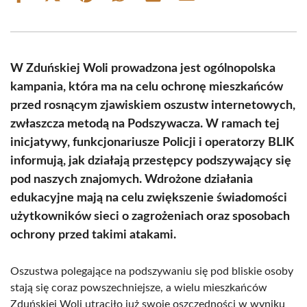
on
on
on
on
on
on
Facebook
X
Pinterest
WhatsApp
LinkedIn
Email
(Twitter)
W Zduńskiej Woli prowadzona jest ogólnopolska
kampania, która ma na celu ochronę mieszkańców
przed rosnącym zjawiskiem oszustw internetowych,
zwłaszcza metodą na Podszywacza. W ramach tej
inicjatywy, funkcjonariusze Policji i operatorzy BLIK
informują, jak działają przestępcy podszywający się
pod naszych znajomych. Wdrożone działania
edukacyjne mają na celu zwiększenie świadomości
użytkowników sieci o zagrożeniach oraz sposobach
ochrony przed takimi atakami.
Oszustwa polegające na podszywaniu się pod bliskie osoby
stają się coraz powszechniejsze, a wielu mieszkańców
Zduńskiej Woli utraciło już swoje oszczędności w wyniku