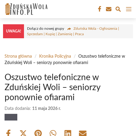
Przejdź
M
do
treści
Dołącz do nowej grupy
Zduńska Wola - Ogłoszenia |
UWAGA!
Sprzedam | Kupię | Zamienię | Praca
Strona główna
/
Kronika Policyjna
/
Oszustwo telefoniczne w
Zduńskiej Woli – seniorzy ponownie ofiarami
Oszustwo telefoniczne w
Zduńskiej Woli – seniorzy
ponownie ofiarami
Data dodania:
11 maja 2026 r.
Share
Share
Share
Share
Share
Share