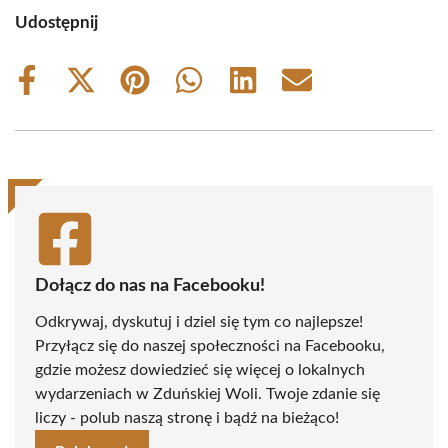
Udostępnij
Share
Share
Share
Share
Share
Share
on
on
on
on
on
on
Facebook
X
Pinterest
WhatsApp
LinkedIn
Email
(Twitter)
Dołącz do nas na Facebooku!
Odkrywaj, dyskutuj i dziel się tym co najlepsze!
Przyłącz się do naszej społeczności na Facebooku,
gdzie możesz dowiedzieć się więcej o lokalnych
wydarzeniach w Zduńskiej Woli. Twoje zdanie się
liczy - polub naszą stronę i bądź na bieżąco!