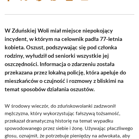
on
on
on
on
on
on
Facebook
X
Pinterest
WhatsApp
LinkedIn
Email
(Twitter)
W Zduńskiej Woli miał miejsce niepokojący
incydent, w którym na celownik padła 77-letnia
kobieta. Oszust, podszywając się pod członka
rodziny, wyłudził od seniorki wszystkie jej
oszczędności. Informacja o zdarzeniu została
przekazana przez lokalną policję, która apeluje do
mieszkańców o czujność i rozmowy z bliskimi na
temat sposobów działania oszustów.
W środowy wieczór, do zduńskowolanki zadzwonił
mężczyzna, który wykorzystując fałszywą tożsamość,
przekazał dramatyczną historię na temat wypadku
spowodowanego przez siebie i żonę. Używając płaczliwego
głosu, oznajmił, że potrzebuje pieniędzy na adwokata, aby