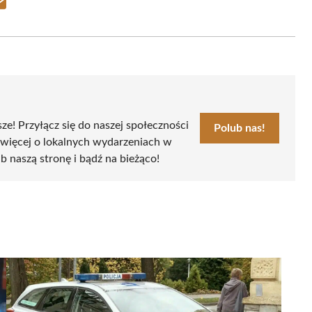
Share
on
Email
sze! Przyłącz się do naszej społeczności
Polub nas!
 więcej o lokalnych wydarzeniach w
ub naszą stronę i bądź na bieżąco!