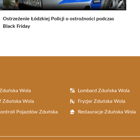
Ostrzeżenie Łódzkiej Policji o ostrożności podczas
Black Friday
 Zduńska Wola
Lombard Zduńska Wola
f Zduńska Wola
Fryzjer Zduńska Wola
Kontroli Pojazdów Zduńska
Restauracje Zduńska Wola