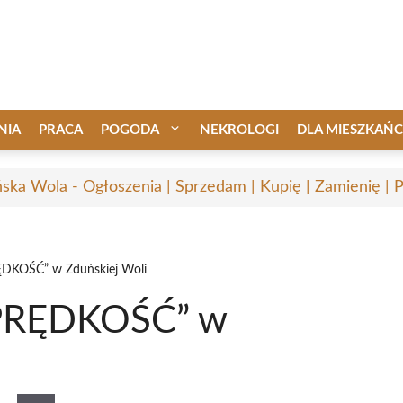
NIA
PRACA
POGODA
NEKROLOGI
DLA MIESZKAŃ
ska Wola - Ogłoszenia | Sprzedam | Kupię | Zamienię | 
PRĘDKOŚĆ” w Zduńskiej Woli
 „PRĘDKOŚĆ” w