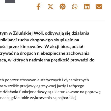
Share
Share
Share
Share
Share
Share
on
on
on
on
on
on
Facebook
X
Pinterest
WhatsApp
LinkedIn
Email
(Twitter)
tym w Zduńskiej Woli, odbywają się działania
olicjanci ruchu drogowego skupią się na
ści przez kierowców. W akcji biorą udział
ykrywać na drogach niebezpieczne zachowania
jsca, w których nadmierna prędkość prowadzi do
ach poprzez stosowanie statycznych i dynamicznych
a wszelkie przejawy agresywnej jazdy i rażącego
e działania funkcjonariuszy są ukierunkowane na poprawę
ach, gdzie takie wykroczenia są najbardziej