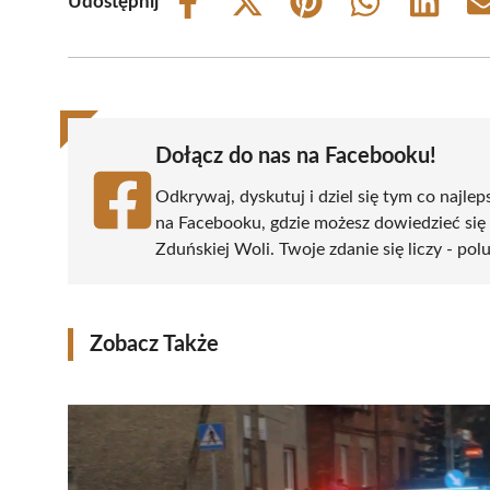
Udostępnij
Share
Share
Share
Share
Share
on
on
on
on
on
Facebook
X
Pinterest
WhatsApp
LinkedIn
(Twitter)
Dołącz do nas na Facebooku!
Odkrywaj, dyskutuj i dziel się tym co najlep
na Facebooku, gdzie możesz dowiedzieć się
Zduńskiej Woli. Twoje zdanie się liczy - pol
Zobacz Także