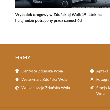
Wypadek drogowy w Zduńskiej Woli: 19-latek na
hulajnodze potrącony przez samochód
FIRMY
Dentysta Zduńska Wola
Apteka
Weterynarz Zduńska Wola
Fotogra
Wulkanizacja Zduńska Wola
Stacja 
Wola