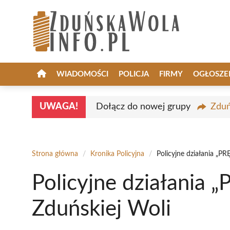
Przejdź
do
treści
WIADOMOŚCI
POLICJA
FIRMY
OGŁOSZE
UWAGA!
Dołącz do nowej grupy
Zduń
Strona główna
/
Kronika Policyjna
/
Policyjne działania „
Policyjne działania
Zduńskiej Woli