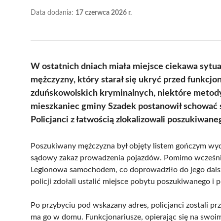
Data dodania:
17 czerwca 2026 r.
W ostatnich dniach miała miejsce ciekawa sytua
mężczyzny, który starał się ukryć przed funkcjo
zduńskowolskich kryminalnych, niektóre metody
mieszkaniec gminy Szadek postanowił schować si
Policjanci z łatwością zlokalizowali poszukiwan
Poszukiwany mężczyzna był objęty listem gończym wyd
sądowy zakaz prowadzenia pojazdów. Pomimo wcześnie
Legionowa samochodem, co doprowadziło do jego dals
policji zdołali ustalić miejsce pobytu poszukiwanego i 
Po przybyciu pod wskazany adres, policjanci zostali pr
ma go w domu. Funkcjonariusze, opierając się na swo