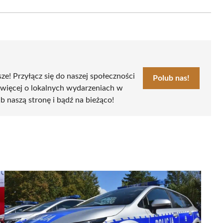
Email
sze! Przyłącz się do naszej społeczności
Polub nas!
 więcej o lokalnych wydarzeniach w
ub naszą stronę i bądź na bieżąco!