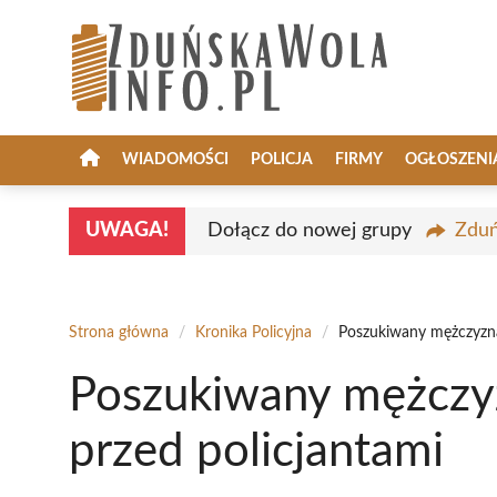
Przejdź
do
treści
WIADOMOŚCI
POLICJA
FIRMY
OGŁOSZENI
UWAGA!
Dołącz do nowej grupy
Zduń
Strona główna
/
Kronika Policyjna
/
Poszukiwany mężczyzna 
Poszukiwany mężczyzn
przed policjantami