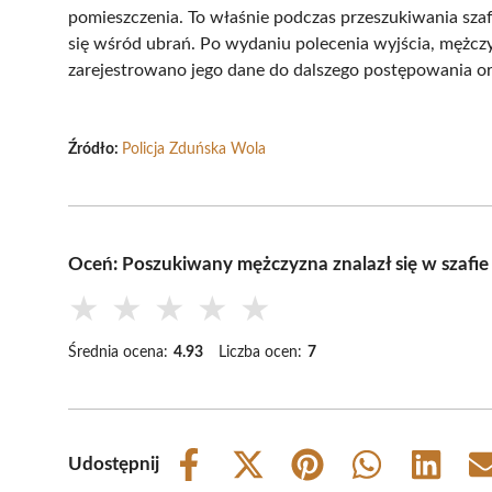
pomieszczenia. To właśnie podczas przeszukiwania szafy
się wśród ubrań. Po wydaniu polecenia wyjścia, mężczy
zarejestrowano jego dane do dalszego postępowania or
Źródło:
Policja Zduńska Wola
Oceń: Poszukiwany mężczyzna znalazł się w szafie 
★
★
★
★
★
Średnia ocena:
4.93
Liczba ocen:
7
Udostępnij
Share
Share
Share
Share
Share
on
on
on
on
on