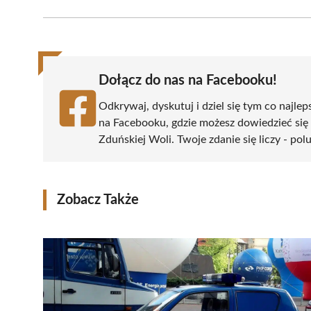
Facebook
X
Pinterest
WhatsApp
LinkedIn
(Twitter)
Dołącz do nas na Facebooku!
Odkrywaj, dyskutuj i dziel się tym co najlep
na Facebooku, gdzie możesz dowiedzieć się
Zduńskiej Woli. Twoje zdanie się liczy - pol
Zobacz Także