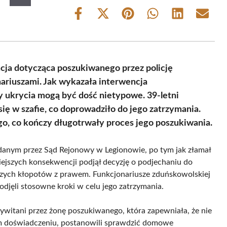
Share
Share
Share
Share
Share
Share
on
on
on
on
on
on
Facebook
X
Pinterest
WhatsApp
LinkedIn
Email
(Twitter)
cja dotycząca poszukiwanego przez policję
nariuszami. Jak wykazała interwencja
 ukrycia mogą być dość nietypowe. 39-letni
ę w szafie, co doprowadziło do jego zatrzymania.
ego, co kończy długotrwały proces jego poszukiwania.
anym przez Sąd Rejonowy w Legionowie, po tym jak złamał
jszych konsekwencji podjął decyzję o podjechaniu do
zych kłopotów z prawem. Funkcjonariusze zduńskowolskiej
podjęli stosowne kroki w celu jego zatrzymania.
zywitani przez żonę poszukiwanego, która zapewniała, że nie
im doświadczeniu, postanowili sprawdzić domowe