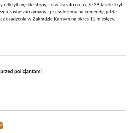
 odkryli męskie stopy, co wskazało na to, że 39-latek skrył
zna został zatrzymany i przewieziony na komendę, gdzie
az osadzenia w Zakładzie Karnym na okres 11 miesięcy.
przed policjantami
Share
on