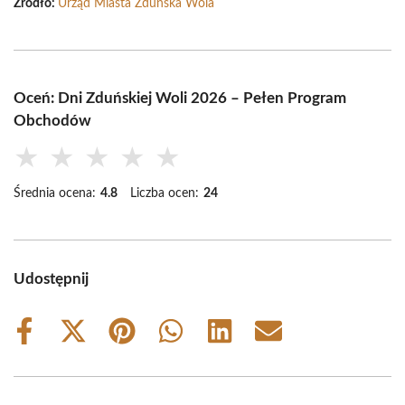
Źródło:
Urząd Miasta Zduńska Wola
Oceń: Dni Zduńskiej Woli 2026 – Pełen Program
Obchodów
★
★
★
★
★
Średnia ocena:
4.8
Liczba ocen:
24
Udostępnij
Share
Share
Share
Share
Share
Share
on
on
on
on
on
on
Facebook
X
Pinterest
WhatsApp
LinkedIn
Email
(Twitter)