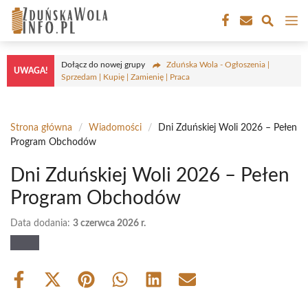
Przejdź
M
do
treści
Dołącz do nowej grupy
Zduńska Wola - Ogłoszenia |
UWAGA!
Sprzedam | Kupię | Zamienię | Praca
Strona główna
/
Wiadomości
/
Dni Zduńskiej Woli 2026 – Pełen
Program Obchodów
Dni Zduńskiej Woli 2026 – Pełen
Program Obchodów
Data dodania:
3 czerwca 2026 r.
Share
Share
Share
Share
Share
Share
on
on
on
on
on
on
Facebook
X
Pinterest
WhatsApp
LinkedIn
Email