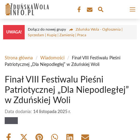
Przejdź
M
do
treści
Dołącz do nowej grupy
Zduńska Wola - Ogłoszenia |
UWAGA!
Sprzedam | Kupię | Zamienię | Praca
Strona główna
/
Wiadomości
/
Finał VIII Festiwalu Pieśni
Patriotycznej „Dla Niepodległej” w Zduńskiej Woli
Finał VIII Festiwalu Pieśni
Patriotycznej „Dla Niepodległej”
w Zduńskiej Woli
Data dodania:
14 listopada 2025 r.
Share
Share
Share
Share
Share
Share