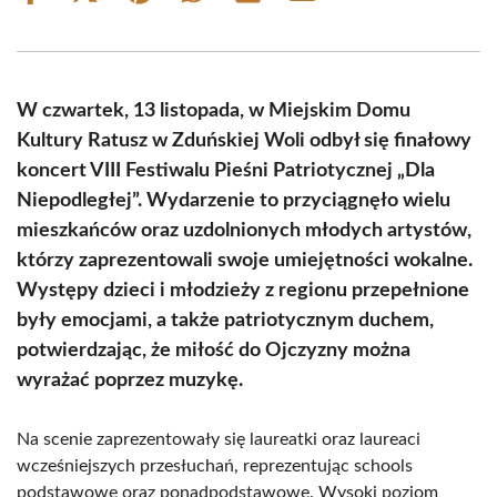
on
on
on
on
on
on
Facebook
X
Pinterest
WhatsApp
LinkedIn
Email
(Twitter)
W czwartek, 13 listopada, w Miejskim Domu
Kultury Ratusz w Zduńskiej Woli odbył się finałowy
koncert VIII Festiwalu Pieśni Patriotycznej „Dla
Niepodległej”. Wydarzenie to przyciągnęło wielu
mieszkańców oraz uzdolnionych młodych artystów,
którzy zaprezentowali swoje umiejętności wokalne.
Występy dzieci i młodzieży z regionu przepełnione
były emocjami, a także patriotycznym duchem,
potwierdzając, że miłość do Ojczyzny można
wyrażać poprzez muzykę.
Na scenie zaprezentowały się laureatki oraz laureaci
wcześniejszych przesłuchań, reprezentując schools
podstawowe oraz ponadpodstawowe. Wysoki poziom