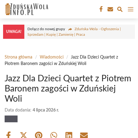
Przejdź
M
do
treści
Dołącz do nowej grupy
Zduńska Wola - Ogłoszenia |
UWAGA!
Sprzedam | Kupię | Zamienię | Praca
Strona główna
/
Wiadomości
/
Jazz Dla Dzieci Quartet z
Piotrem Baronem zagości w Zduńskiej Woli
Jazz Dla Dzieci Quartet z Piotrem
Baronem zagości w Zduńskiej
Woli
Data dodania:
4 lipca 2026 r.
Share
Share
Share
Share
Share
Share