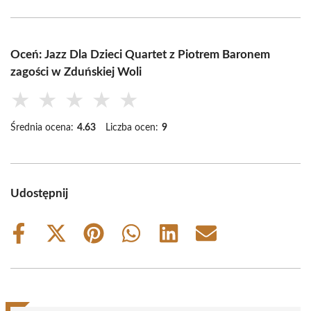
Oceń: Jazz Dla Dzieci Quartet z Piotrem Baronem
zagości w Zduńskiej Woli
★
★
★
★
★
Średnia ocena:
4.63
Liczba ocen:
9
Udostępnij
Share
Share
Share
Share
Share
Share
on
on
on
on
on
on
Facebook
X
Pinterest
WhatsApp
LinkedIn
Email
(Twitter)