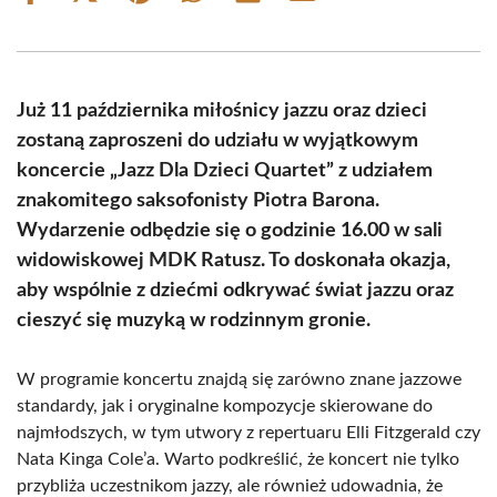
on
on
on
on
on
on
Facebook
X
Pinterest
WhatsApp
LinkedIn
Email
(Twitter)
Już 11 października miłośnicy jazzu oraz dzieci
zostaną zaproszeni do udziału w wyjątkowym
koncercie „Jazz Dla Dzieci Quartet” z udziałem
znakomitego saksofonisty Piotra Barona.
Wydarzenie odbędzie się o godzinie 16.00 w sali
widowiskowej MDK Ratusz. To doskonała okazja,
aby wspólnie z dziećmi odkrywać świat jazzu oraz
cieszyć się muzyką w rodzinnym gronie.
W programie koncertu znajdą się zarówno znane jazzowe
standardy, jak i oryginalne kompozycje skierowane do
najmłodszych, w tym utwory z repertuaru Elli Fitzgerald czy
Nata Kinga Cole’a. Warto podkreślić, że koncert nie tylko
przybliża uczestnikom jazzy, ale również udowadnia, że