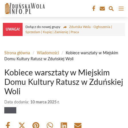
Przejdź
M
do
treści
Dołącz do nowej grupy
Zduńska Wola - Ogłoszenia |
UWAGA!
Sprzedam | Kupię | Zamienię | Praca
Strona główna
/
Wiadomości
/
Kobiece warsztaty w Miejskim
Domu Kultury Ratusz w Zduńskiej Woli
Kobiece warsztaty w Miejskim
Domu Kultury Ratusz w Zduńskiej
Woli
Data dodania:
10 marca 2025 r.
Share
Share
Share
Share
Share
Share