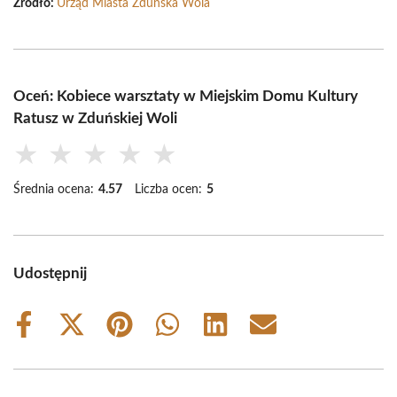
Źródło:
Urząd Miasta Zduńska Wola
Oceń: Kobiece warsztaty w Miejskim Domu Kultury
Ratusz w Zduńskiej Woli
★
★
★
★
★
Średnia ocena:
4.57
Liczba ocen:
5
Udostępnij
Share
Share
Share
Share
Share
Share
on
on
on
on
on
on
Facebook
X
Pinterest
WhatsApp
LinkedIn
Email
(Twitter)