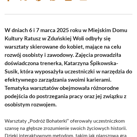
on
on
on
on
on
on
Facebook
X
Pinterest
WhatsApp
LinkedIn
Email
(Twitter)
W dniach 6 i 7 marca 2025 roku w Miejskim Domu
Kultury Ratusz w Zduńskiej Woli odbyły się
warsztaty skierowane do kobiet, mające na celu
rozwój osobisty i zawodowy. Zajęcia prowadziła
doświadczona trenerka, Katarzyna Śpikowska-
Susik, która wyposażyła uczestniczki w narzędzia do
efektywnego zarządzania swoimi karierami.
Tematyka warsztatów obejmowała różnorodne
podejścia do postrzegania pracy oraz jej związku z
osobistym rozwojem.
Warsztaty „Podróż Bohaterki” oferowały uczestniczkom
szansę na głębsze zrozumienie swoich życiowych historii.
Dzięki interaktywnym metodom, takim jak planszowa gra