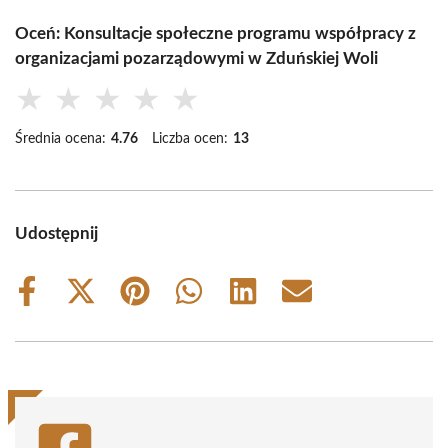
Oceń: Konsultacje społeczne programu współpracy z
organizacjami pozarządowymi w Zduńskiej Woli
★
★
★
★
★
Średnia ocena:
4.76
Liczba ocen:
13
Udostępnij
Share
Share
Share
Share
Share
Share
on
on
on
on
on
on
Facebook
X
Pinterest
WhatsApp
LinkedIn
Email
(Twitter)