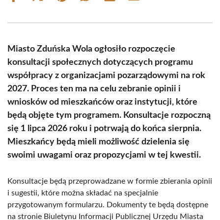
on
on
on
on
on
on
Facebook
X
Pinterest
WhatsApp
LinkedIn
Email
(Twitter)
Miasto Zduńska Wola ogłosiło rozpoczęcie
konsultacji społecznych dotyczących programu
współpracy z organizacjami pozarządowymi na rok
2027. Proces ten ma na celu zebranie opinii i
wniosków od mieszkańców oraz instytucji, które
będą objęte tym programem. Konsultacje rozpoczną
się 1 lipca 2026 roku i potrwają do końca sierpnia.
Mieszkańcy będą mieli możliwość dzielenia się
swoimi uwagami oraz propozycjami w tej kwestii.
Konsultacje będą przeprowadzane w formie zbierania opinii
i sugestii, które można składać na specjalnie
przygotowanym formularzu. Dokumenty te będą dostępne
na stronie Biuletynu Informacji Publicznej Urzędu Miasta