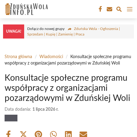
Przejdź
M
do
treści
Dołącz do nowej grupy
Zduńska Wola - Ogłoszenia |
UWAGA!
Sprzedam | Kupię | Zamienię | Praca
Strona główna
/
Wiadomości
/
Konsultacje społeczne programu
współpracy z organizacjami pozarządowymi w Zduńskiej Woli
Konsultacje społeczne programu
współpracy z organizacjami
pozarządowymi w Zduńskiej Woli
Data dodania:
1 lipca 2026 r.
Share
Share
Share
Share
Share
Share