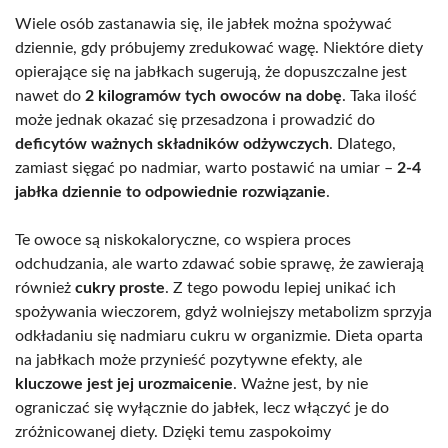
Wiele osób zastanawia się, ile jabłek można spożywać
dziennie, gdy próbujemy zredukować wagę. Niektóre diety
opierające się na jabłkach sugerują, że dopuszczalne jest
nawet do
2 kilogramów tych owoców na dobę
. Taka ilość
może jednak okazać się przesadzona i prowadzić do
deficytów ważnych składników odżywczych
. Dlatego,
zamiast sięgać po nadmiar, warto postawić na umiar –
2-4
jabłka dziennie to odpowiednie rozwiązanie
.
Te owoce są niskokaloryczne, co wspiera proces
odchudzania, ale warto zdawać sobie sprawę, że zawierają
również
cukry proste
. Z tego powodu lepiej unikać ich
spożywania wieczorem, gdyż wolniejszy metabolizm sprzyja
odkładaniu się nadmiaru cukru w organizmie. Dieta oparta
na jabłkach może przynieść pozytywne efekty, ale
kluczowe jest jej urozmaicenie
. Ważne jest, by nie
ograniczać się wyłącznie do jabłek, lecz włączyć je do
zróżnicowanej diety. Dzięki temu zaspokoimy