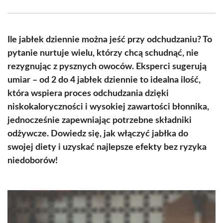
Facebook
X
Pinterest
WhatsApp
LinkedIn
Email
(Twitter)
Ile jabłek dziennie można jeść przy odchudzaniu? To
pytanie nurtuje wielu, którzy chcą schudnąć, nie
rezygnując z pysznych owoców. Eksperci sugerują
umiar – od 2 do 4 jabłek dziennie to idealna ilość,
która wspiera proces odchudzania dzięki
niskokaloryczności i wysokiej zawartości błonnika,
jednocześnie zapewniając potrzebne składniki
odżywcze. Dowiedz się, jak włączyć jabłka do
swojej diety i uzyskać najlepsze efekty bez ryzyka
niedoborów!