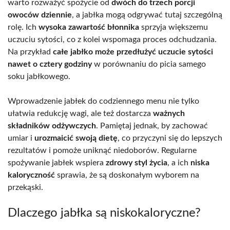
warto rozważyć spożycie od
dwóch do trzech porcji
owoców dziennie
, a jabłka mogą odgrywać tutaj szczególną
rolę. Ich
wysoka zawartość błonnika
sprzyja większemu
uczuciu sytości, co z kolei wspomaga proces odchudzania.
Na przykład
całe jabłko może przedłużyć uczucie sytości
nawet o cztery godziny
w porównaniu do picia samego
soku jabłkowego.
Wprowadzenie jabłek do codziennego menu nie tylko
ułatwia redukcję wagi, ale też dostarcza
ważnych
składników odżywczych
. Pamiętaj jednak, by zachować
umiar i
urozmaicić swoją dietę
, co przyczyni się do lepszych
rezultatów i pomoże uniknąć niedoborów. Regularne
spożywanie jabłek wspiera
zdrowy styl życia
, a ich
niska
kaloryczność
sprawia, że są doskonałym wyborem na
przekąski.
Dlaczego jabłka są niskokaloryczne?