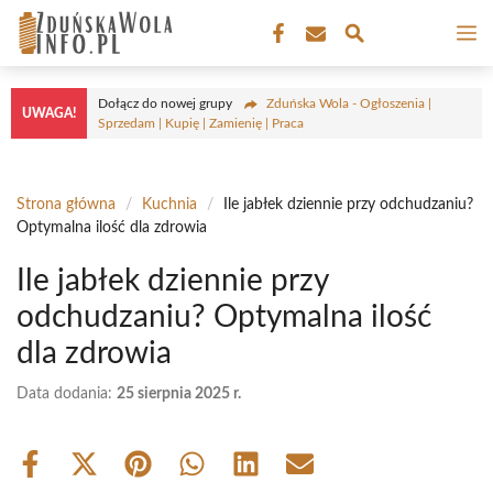
Przejdź
M
do
treści
Dołącz do nowej grupy
Zduńska Wola - Ogłoszenia |
UWAGA!
Sprzedam | Kupię | Zamienię | Praca
Strona główna
/
Kuchnia
/
Ile jabłek dziennie przy odchudzaniu?
Optymalna ilość dla zdrowia
Ile jabłek dziennie przy
odchudzaniu? Optymalna ilość
dla zdrowia
Data dodania:
25 sierpnia 2025 r.
Share
Share
Share
Share
Share
Share
on
on
on
on
on
on