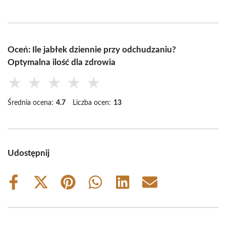
Oceń: Ile jabłek dziennie przy odchudzaniu?
Optymalna ilość dla zdrowia
★
★
★
★
★
Średnia ocena:
4.7
Liczba ocen:
13
Udostępnij
Share
Share
Share
Share
Share
Share
on
on
on
on
on
on
Facebook
X
Pinterest
WhatsApp
LinkedIn
Email
(Twitter)