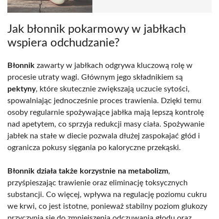
Jak błonnik pokarmowy w jabłkach
wspiera odchudzanie?
Błonnik
zawarty w jabłkach odgrywa kluczową rolę w
procesie utraty wagi. Głównym jego składnikiem są
pektyny
, które skutecznie zwiększają uczucie sytości,
spowalniając jednocześnie proces trawienia. Dzięki temu
osoby regularnie spożywające jabłka mają lepszą kontrolę
nad apetytem, co sprzyja redukcji masy ciała. Spożywanie
jabłek na stałe w diecie pozwala dłużej zaspokajać głód i
ogranicza pokusy sięgania po kaloryczne przekąski.
Błonnik działa także korzystnie na metabolizm
,
przyśpieszając trawienie oraz eliminację toksycznych
substancji. Co więcej, wpływa na regulację poziomu cukru
we krwi, co jest istotne, ponieważ stabilny poziom glukozy
przyczynia się do zmniejszenia odczuwania głodu oraz