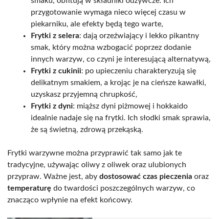
smaku, obfitują w składniki odżywcze. Ich
przygotowanie wymaga nieco więcej czasu w
piekarniku, ale efekty będą tego warte,
Frytki z selera
: dają orzeźwiający i lekko pikantny
smak, który można wzbogacić poprzez dodanie
innych warzyw, co czyni je interesującą alternatywą,
Frytki z cukinii
: po upieczeniu charakteryzują się
delikatnym smakiem, a krojąc je na cieńsze kawałki,
uzyskasz przyjemną chrupkość,
Frytki z dyni
: miąższ dyni piżmowej i hokkaido
idealnie nadaje się na frytki. Ich słodki smak sprawia,
że są świetną, zdrową przekąską.
Frytki warzywne można przyprawić tak samo jak te
tradycyjne, używając oliwy z oliwek oraz ulubionych
przypraw. Ważne jest, aby
dostosować czas pieczenia
oraz
temperaturę
do twardości poszczególnych warzyw, co
znacząco wpłynie na efekt końcowy.