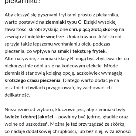
piekarniku?
Aby cieszyć się pysznymi frytkami prosto z piekarnika,
warto postawić na
ziemniaki typu C
. Dzięki wysokiej
zawartości skrobi zyskują one
chrupiącą złotą skórkę
na
zewnątrz i
miękkie wnętrze
. Umiarkowana ilość skrobi
sprzyja także lepszemu wchłanianiu oleju podczas
pieczenia, co wpływa na
smak i teksturę frytek
.
Alternatywnie, ziemniaki klasy B mogą być zbyt twarde, co
niekorzystnie odbija się na końcowym efekcie. Młode
ziemniaki stanowią kolejną opcję, aczkolwiek wymagają
krótszego czasu pieczenia
. Dlatego warto dodać je na
ostatnich chwilach przygotowań, by zachować ich
delikatność.
Niezależnie od wyboru, kluczowe jest, aby ziemniaki były
świeże i dobrej jakości
– powinny być jędrne, gładkie oraz
wolne od uszkodzeń. Można je też przyrządzać ze skórką,
co nadaje dodatkowej chrupkości, lub bez niej, w zależności