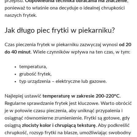
przepisu.
Odpowiednia technika obracania ma znaczenie
,
ponieważ to właśnie ona decyduje o idealnej chrupkości
naszych frytek.
Jak długo piec frytki w piekarniku?
Czas pieczenia frytek w piekarniku zazwyczaj wynosi
od 20
do 40 minut
. Wiele czynników wpływa na ten czas, w tym:
temperatura,
grubość frytek,
typ urządzenia – elektryczne lub gazowe.
Najlepiej ustawić
temperaturę w zakresie 200-220°C
.
Regularne sprawdzanie frytek jest kluczowe. Warto obrócić
je w połowie czasu pieczenia, aby uniknąć przypalenia i
osiągnąć równomierne zrumienienie. Frytki są gotowe, gdy
osiągną
złocisty kolor i chrupiącą teksturę
. Aby podkreślić
chrupkość, rozsyp frytki na blasze, umożliwiając swobodny