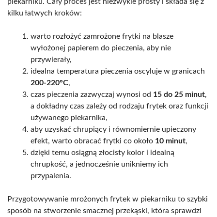
piekarniku. Cały proces jest niezwykle prosty i składa się z
kilku łatwych kroków:
warto rozłożyć zamrożone frytki na blasze
wyłożonej papierem do pieczenia, aby nie
przywierały,
idealna temperatura pieczenia oscyluje w granicach
200-220°C
,
czas pieczenia zazwyczaj wynosi od
15 do 25 minut
,
a dokładny czas zależy od rodzaju frytek oraz funkcji
używanego piekarnika,
aby uzyskać chrupiący i równomiernie upieczony
efekt, warto obracać frytki co około
10 minut
,
dzięki temu osiągną złocisty kolor i idealną
chrupkość, a jednocześnie unikniemy ich
przypalenia.
Przygotowywanie mrożonych frytek w piekarniku to szybki
sposób na stworzenie smacznej przekąski, która sprawdzi