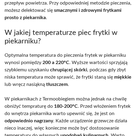
przepływ powietrza. Przy odpowiedniej metodzie pieczenia,
możesz delektować się
smacznymi i zdrowymi frytkami
prosto z piekarnika
.
W jakiej temperaturze piec frytki w
piekarniku?
Optymalna temperatura do pieczenia frytek w piekarniku
wynosi pomiędzy
200 a 220°C
. Wyższe wartości sprzyjają
szybkiemu uzyskaniu
chrupiącej skórki
, podczas gdy zbyt
niska temperatura może sprawić, że frytki staną się
miękkie
lub wręcz nasiąkną
tłuszczem
.
W piekarnikach z Termoobiegiem można jednak na chwilę
obniżyć tempraturę do
180-200°C
. Przed włożeniem frytek
do wnętrza piekarnika warto upewnić się, że jest on
odpowiednio nagrzany
. Każde urządzenie grzewcze działa
nieco inaczej, więc konieczne może być dostosowanie
temperatury do własnych
upodobań kulinarnych
. Warto