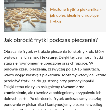
Mrożone frytki z piekarnika –
jak upiec idealnie chrupiące
frytki?
Jak obrócić frytki podczas pieczenia?
Obracanie frytek w trakcie pieczenia to istotny krok, który
wpływa na
ich smak i teksturę
. Dzięki tej czynności frytki
stają się równomiernie upieczone oraz chrupiące. W
połowie czasu pieczenia
, zazwyczaj po 10-15 minutach,
warto wyjąć blaszkę z piekarnika. Możemy wtedy delikatnie
przełożyć frytki na drugą stronę przy pomocy łopatki.
Dzięki temu nie tylko osiągniemy
równomierne
zrumienienie
, ale również zapobiegniemy przypaleniu ich
dolnych partii. Po obróceniu frytek umieszczamy blaszkę
ponownie w piekarniku i kontynuujemy pieczenie według