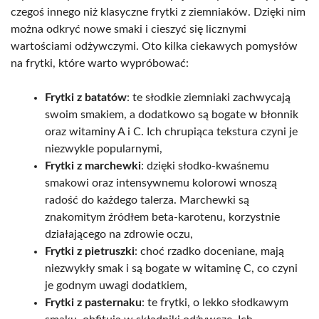
czegoś innego niż klasyczne frytki z ziemniaków. Dzięki nim
można odkryć nowe smaki i cieszyć się licznymi
wartościami odżywczymi. Oto kilka ciekawych pomysłów
na frytki, które warto wypróbować:
Frytki z batatów
: te słodkie ziemniaki zachwycają
swoim smakiem, a dodatkowo są bogate w błonnik
oraz witaminy A i C. Ich chrupiąca tekstura czyni je
niezwykle popularnymi,
Frytki z marchewki
: dzięki słodko-kwaśnemu
smakowi oraz intensywnemu kolorowi wnoszą
radość do każdego talerza. Marchewki są
znakomitym źródłem beta-karotenu, korzystnie
działającego na zdrowie oczu,
Frytki z pietruszki
: choć rzadko doceniane, mają
niezwykły smak i są bogate w witaminę C, co czyni
je godnym uwagi dodatkiem,
Frytki z pasternaku
: te frytki, o lekko słodkawym