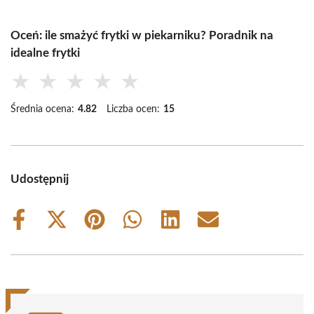
Oceń: ile smażyć frytki w piekarniku? Poradnik na
idealne frytki
★
★
★
★
★
Średnia ocena:
4.82
Liczba ocen:
15
Udostępnij
Share
Share
Share
Share
Share
Share
on
on
on
on
on
on
Facebook
X
Pinterest
WhatsApp
LinkedIn
Email
(Twitter)