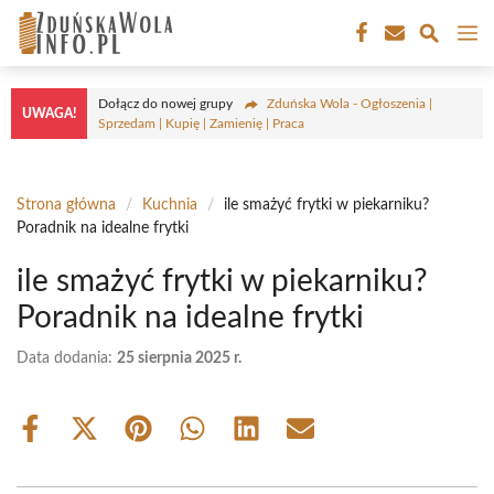
Przejdź
M
do
treści
Dołącz do nowej grupy
Zduńska Wola - Ogłoszenia |
UWAGA!
Sprzedam | Kupię | Zamienię | Praca
Strona główna
/
Kuchnia
/
ile smażyć frytki w piekarniku?
Poradnik na idealne frytki
ile smażyć frytki w piekarniku?
Poradnik na idealne frytki
Data dodania:
25 sierpnia 2025 r.
Share
Share
Share
Share
Share
Share
on
on
on
on
on
on
Facebook
X
Pinterest
WhatsApp
LinkedIn
Email
(Twitter)