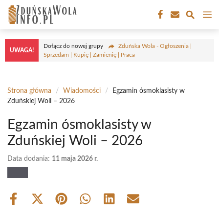
Przejdź
M
do
treści
Dołącz do nowej grupy
Zduńska Wola - Ogłoszenia |
UWAGA!
Sprzedam | Kupię | Zamienię | Praca
Strona główna
/
Wiadomości
/
Egzamin ósmoklasisty w
Zduńskiej Woli – 2026
Egzamin ósmoklasisty w
Zduńskiej Woli – 2026
Data dodania:
11 maja 2026 r.
Share
Share
Share
Share
Share
Share
on
on
on
on
on
on
Facebook
X
Pinterest
WhatsApp
LinkedIn
Email