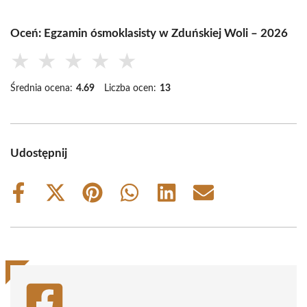
Oceń: Egzamin ósmoklasisty w Zduńskiej Woli – 2026
★
★
★
★
★
Średnia ocena:
4.69
Liczba ocen:
13
Udostępnij
Share
Share
Share
Share
Share
Share
on
on
on
on
on
on
Facebook
X
Pinterest
WhatsApp
LinkedIn
Email
(Twitter)