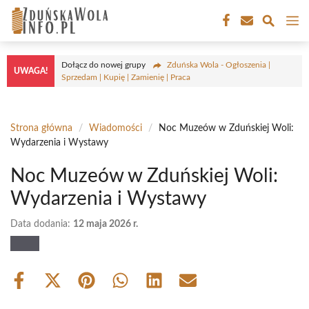
Przejdź
M
do
treści
Dołącz do nowej grupy
Zduńska Wola - Ogłoszenia |
UWAGA!
Sprzedam | Kupię | Zamienię | Praca
Strona główna
/
Wiadomości
/
Noc Muzeów w Zduńskiej Woli:
Wydarzenia i Wystawy
Noc Muzeów w Zduńskiej Woli:
Wydarzenia i Wystawy
Data dodania:
12 maja 2026 r.
Share
Share
Share
Share
Share
Share
on
on
on
on
on
on
Facebook
X
Pinterest
WhatsApp
LinkedIn
Email