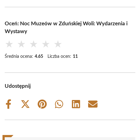
Oceń: Noc Muzeów w Zduńskiej Woli: Wydarzenia i
Wystawy
★
★
★
★
★
Średnia ocena:
4.65
Liczba ocen:
11
Udostępnij
Share
Share
Share
Share
Share
Share
on
on
on
on
on
on
Facebook
X
Pinterest
WhatsApp
LinkedIn
Email
(Twitter)