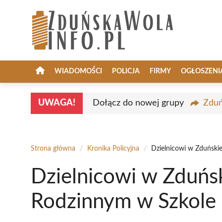
Przejdź
do
treści
WIADOMOŚCI
POLICJA
FIRMY
OGŁOSZENI
UWAGA!
Dołącz do nowej grupy
Zduń
Strona główna
/
Kronika Policyjna
/
Dzielnicowi w Zduński
Dzielnicowi w Zduńsk
Rodzinnym w Szkole