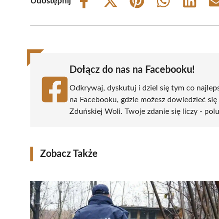
Udostępnij
Share
Share
Share
Share
Share
on
on
on
on
on
Facebook
X
Pinterest
WhatsApp
LinkedIn
(Twitter)
Dołącz do nas na Facebooku!
Odkrywaj, dyskutuj i dziel się tym co najlep
na Facebooku, gdzie możesz dowiedzieć się
Zduńskiej Woli. Twoje zdanie się liczy - pol
Zobacz Także