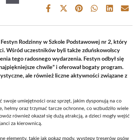
Share
Share
Share
Share
Share
Share
on
on
on
on
on
on
Facebook
X
Pinterest
WhatsApp
LinkedIn
Email
(Twitter)
Festyn Rodzinny w Szkole Podstawowej nr 2, który
ści. Wśród uczestników byli także zduńskowolscy
nienia tego radosnego wydarzenia. Festyn odbył się
ajpiękniejsze chwile” i oferował bogaty program.
tystyczne, ale również liczne aktywności związane z
ć swoje umiejętności oraz sprzęt, jakim dysponują na co
ne, hełmy oraz trzymać tarcze ochronne, co wzbudziło wiele
owóz również okazał się dużą atrakcją, a dzieci mogły wejść
janci za kierownicą.
jne elementy, takie jak pokaz mody, występy treserów psów