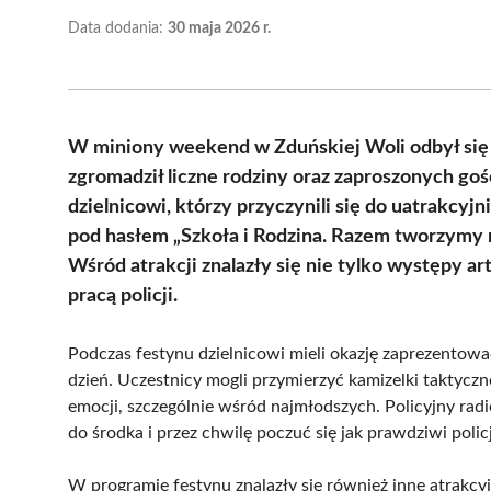
Data dodania:
30 maja 2026 r.
W miniony weekend w Zduńskiej Woli odbył się 
zgromadził liczne rodziny oraz zaproszonych go
dzielnicowi, którzy przyczynili się do uatrakcyj
pod hasłem „Szkoła i Rodzina. Razem tworzymy n
Wśród atrakcji znalazły się nie tylko występy ar
pracą policji.
Podczas festynu dzielnicowi mieli okazję zaprezentowa
dzień. Uczestnicy mogli przymierzyć kamizelki taktycz
emocji, szczególnie wśród najmłodszych. Policyjny radi
do środka i przez chwilę poczuć się jak prawdziwi polic
W programie festynu znalazły się również inne atrakcy