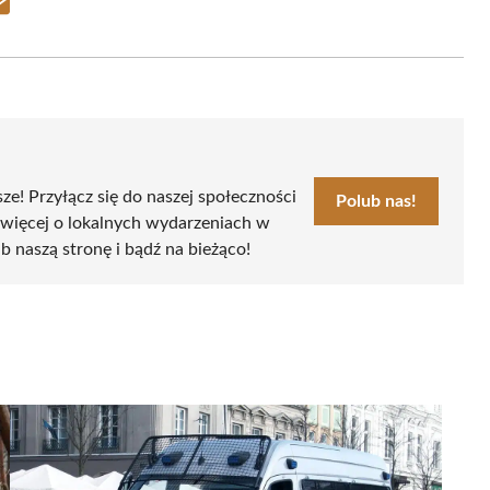
Share
on
Email
sze! Przyłącz się do naszej społeczności
Polub nas!
 więcej o lokalnych wydarzeniach w
ub naszą stronę i bądź na bieżąco!