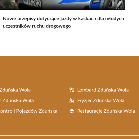
Nowe przepisy dotyczące jazdy w kaskach dla młodych
uczestników ruchu drogowego
 Zduńska Wola
Lombard Zduńska Wola
f Zduńska Wola
Fryzjer Zduńska Wola
Kontroli Pojazdów Zduńska
Restauracje Zduńska Wola