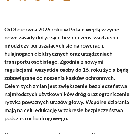
on
on
on
on
on
on
Facebook
X
Pinterest
WhatsApp
LinkedIn
Email
(Twitter)
Od 3 czerwca 2026 roku w Polsce wejdą w życie
nowe zasady dotyczące bezpieczeństwa dzieci i
młodzieży poruszających się na rowerach,
hulajnogach elektrycznych oraz urządzeniach
transportu osobistego. Zgodnie z nowymi
regulacjami, wszystkie osoby do 16. roku życia będą
zobowiązane do noszenia kasków ochronnych.
Celem tych zmian jest zwiększenie bezpieczeństwa
najmłodszych użytkowników dróg oraz ograniczenie
ryzyka poważnych urazów głowy. Wspólne działania
mają na celu edukację w zakresie bezpieczeństwa
podczas ruchu drogowego.