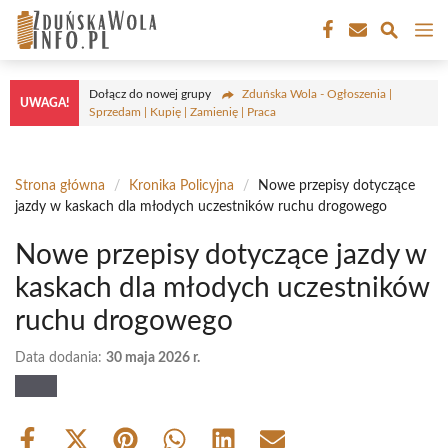
Przejdź
M
do
treści
Dołącz do nowej grupy
Zduńska Wola - Ogłoszenia |
UWAGA!
Sprzedam | Kupię | Zamienię | Praca
Strona główna
/
Kronika Policyjna
/
Nowe przepisy dotyczące
jazdy w kaskach dla młodych uczestników ruchu drogowego
Nowe przepisy dotyczące jazdy w
kaskach dla młodych uczestników
ruchu drogowego
Data dodania:
30 maja 2026 r.
Share
Share
Share
Share
Share
Share