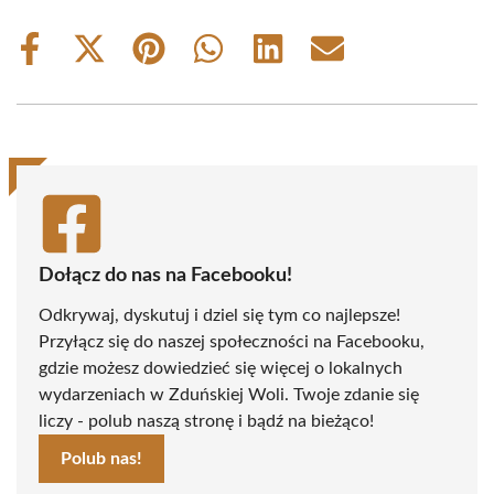
Share
Share
Share
Share
Share
Share
on
on
on
on
on
on
Facebook
X
Pinterest
WhatsApp
LinkedIn
Email
(Twitter)
Dołącz do nas na Facebooku!
Odkrywaj, dyskutuj i dziel się tym co najlepsze!
Przyłącz się do naszej społeczności na Facebooku,
gdzie możesz dowiedzieć się więcej o lokalnych
wydarzeniach w Zduńskiej Woli. Twoje zdanie się
liczy - polub naszą stronę i bądź na bieżąco!
Polub nas!