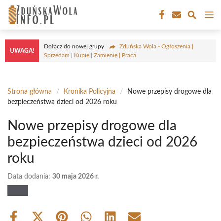
Przejdź
M
do
treści
Dołącz do nowej grupy
Zduńska Wola - Ogłoszenia |
UWAGA!
Sprzedam | Kupię | Zamienię | Praca
Strona główna
/
Kronika Policyjna
/
Nowe przepisy drogowe dla
bezpieczeństwa dzieci od 2026 roku
Nowe przepisy drogowe dla
bezpieczeństwa dzieci od 2026
roku
Data dodania:
30 maja 2026 r.
Share
Share
Share
Share
Share
Share