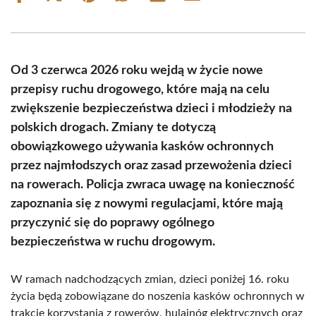
on
on
on
on
on
on
Facebook
X
Pinterest
WhatsApp
LinkedIn
Email
(Twitter)
Od 3 czerwca 2026 roku wejdą w życie nowe
przepisy ruchu drogowego, które mają na celu
zwiększenie bezpieczeństwa dzieci i młodzieży na
polskich drogach. Zmiany te dotyczą
obowiązkowego używania kasków ochronnych
przez najmłodszych oraz zasad przewożenia dzieci
na rowerach. Policja zwraca uwagę na konieczność
zapoznania się z nowymi regulacjami, które mają
przyczynić się do poprawy ogólnego
bezpieczeństwa w ruchu drogowym.
W ramach nadchodzących zmian, dzieci poniżej 16. roku
życia będą zobowiązane do noszenia kasków ochronnych w
trakcie korzystania z rowerów, hulajnóg elektrycznych oraz