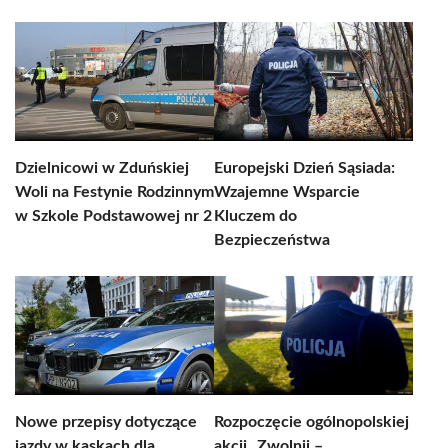
Dzielnicowi w Zduńskiej
Europejski Dzień Sąsiada:
Woli na Festynie Rodzinnym
Wzajemne Wsparcie
w Szkole Podstawowej nr 2
Kluczem do
Bezpieczeństwa
Nowe przepisy dotyczące
Rozpoczęcie ogólnopolskiej
jazdy w kaskach dla
akcji „Zwolnij –