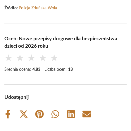
Źródło:
Policja Zduńska Wola
Oceń: Nowe przepisy drogowe dla bezpieczeństwa
dzieci od 2026 roku
★
★
★
★
★
Średnia ocena:
4.83
Liczba ocen:
13
Udostępnij
Share
Share
Share
Share
Share
Share
on
on
on
on
on
on
Facebook
X
Pinterest
WhatsApp
LinkedIn
Email
(Twitter)