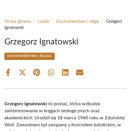
Strona główna
/
Ludzie
/
Duchowieństwo i religia
/
Grzegorz
Ignatowski
Grzegorz Ignatowski
DUCHOWIEŃSTWO I RELIGIA
Share
Share
Share
Share
Share
Share
on
on
on
on
on
on
Facebook
X
Pinterest
WhatsApp
LinkedIn
Email
(Twitter)
Grzegorz Ignatowski
to postać, która wzbudza
zainteresowanie w kręgach teologicznych oraz
akademickich. Urodził się 18 marca 1960 roku w Zduńskiej
Woli. Zawodowo był związany z Kościołem katolickim, w