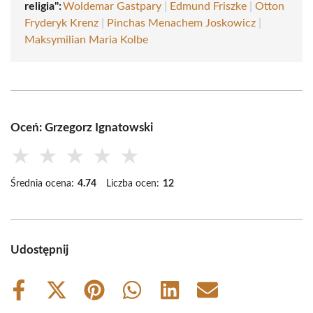
religia":
Woldemar Gastpary
|
Edmund Friszke
|
Otton
Fryderyk Krenz
|
Pinchas Menachem Joskowicz
|
Maksymilian Maria Kolbe
Oceń: Grzegorz Ignatowski
★
★
★
★
★
Średnia ocena:
4.74
Liczba ocen:
12
Udostępnij
Share
Share
Share
Share
Share
Share
on
on
on
on
on
on