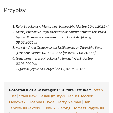
Przypisy
Rafał Królikowski Magazines. FamousFix. [dostęp 10.08.2021 r.]
Maciej Łukomski: Rafał Królikowski: Zawsze szukam roli, która
będzie dla mnie wyzwaniem. Strefa LifeStyle. [dostęp
09.08.2021 r.]
a b c d e Anna Gronczewska: Królikowscy ze Zduńskiej Woli.
„Dziennik Łódzki”, 06.03.2020 r. [dostęp 09.08.2021 r.]
Genealogy: Teresa Królikowska [online], Geni [dostęp
03.03.2020 r.]
Tygodnik „Życie na Gorąco” nr 14, 07.04.2016 r.
Pozostali ludzie w kategorii "Kultura i sztuka":
Stefan
Just
|
Stanisław Cieślak (muzyk)
|
Janusz Teodor
Dybowski
|
Joanna Osyda
|
Jerzy Nejman
|
Jan
Jankowski (aktor)
|
Ludwik Gieryng
|
Tomasz Pągowski