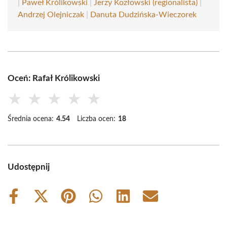
|
Paweł Królikowski
|
Jerzy Kozłowski (regionalista)
|
Andrzej Olejniczak
|
Danuta Dudzińska-Wieczorek
Oceń: Rafał Królikowski
★
★
★
★
★
Średnia ocena:
4.54
Liczba ocen:
18
Udostępnij
Share
Share
Share
Share
Share
Share
on
on
on
on
on
on
Facebook
X
Pinterest
WhatsApp
LinkedIn
Email
(Twitter)