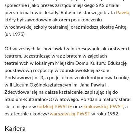
społecznie i jako prezes zarządu miejskiego SKS działał
przez niemal dwie dekady. Rafał miał starszego brata
Pawła
,
który był zawodowym aktorem po ukończeniu
wrocławskiej szkoły teatralnej, oraz młodszą siostrę Anitę
(ur. 1975).
Od wczesnych lat przejawiał zainteresowanie aktorstwem i
teatrem, uczestnicząc wraz z bratem w zajęciach
teatralnych w lokalnym Miejskim Domu Kultury. Edukację
podstawową rozpoczął w zduńskowolskiej Szkole
Podstawowej nr 3, a po jej ukończeniu kontynuował naukę
w II Liceum Ogólnokształcącym im. Jana Pawła II.
Zdecydował się na dalsze kształcenie, zapisując się do
Studium-Kulturalno-Oświatowego. Po zdaniu matury starał
się o miejsce w
łódzkiej PWSTiF
oraz
krakowskiej PWST
, a
ostatecznie ukończył
warszawską PWST
w roku 1992.
Kariera