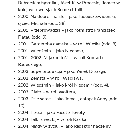
Bułgarskim łączniku, Józef K. w Procesie, Romeo w
kolejnych wersjach Romea i Julii,
2000: Na dobre i na złe – jako Tadeusz Świderski,
ojciec Michała (odc. 38),
2001: Przeprowadzki – jako rotmistrz Franciszek
Flatau (odc. 9),
2001: Garderoba damska – w roli Wieśka (odc. 9),
2001: Wiedźmin – jako Niedamir,
2001–2002: M jak miłość – w roli Konrada
Badeckiego,
2003: Superprodukcja – jako Yanek Drzazga,
2002: Zemsta – w roli Wacława,
2002: Wiedźmin – jako król Niedamir (odc. 4),
2003: Ciało – w roli Woltera,
2003: Psie serce – jako Tomek, chłopak Anny (odc.
10),
2004: Trzeci – jako Facet z Toyoty,
2004: Talki z resztą – w roli Kazika,
2004: Nigdy w życiu! – jako Redaktor naczelny,