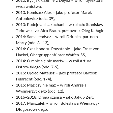
2012: Być jak Kazimierz Deyna – w roli dyrektora
wydawnictwa,
2013: Komisarz Alex – jako profesor Marek
Antoniewicz (odc. 39),
2013: Podejrzani zakochani – w rolach: Stanisław
Tarkowski vel Alex Braun, pułkownik Oleg Kaługin,
2014: Sama słodycz – w roli Dziubka, partnera
Marty (odc. 3 i 13),
2014: Czas honoru. Powstanie – jako Ernst von
Hackel, Obergruppenführer Waffen-SS,
2014: O mnie się nie martw – w roli Artura
Ostrowskiego (odc. 7-9),
2015: Ojciec Mateusz – jako profesor Bartosz
Feldrecht (odc. 174),
2015: Mąż czy nie mąż – w roli Andrzeja
Wyśmierzyckiego (odc. 12),
2016–2018: Druga szansa – jako Jakub Zeit,
2017: Marszałek – w roli Bolesława Wieniawy-
Długoszowskiego,