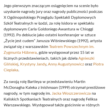
Jego pierwszym znaczącym osiągnięciem na scenie było
uzyskanie nagrody jury oraz nagrody publiczności podczas
X Ogólnopolskiego Przeglądu Spektakli Dyplomowych
Szkół Teatralnych w Łodzi, za rolę Isidora w spektaklu
dyplomowym Carla Goldoniego Awantura w Chioggi
(1992). Po debiucie jako ostatni konferansjer w sztuce
„Życie jest cudem” Janusza Wiśniewskiego (1992), artysta
związał się z warszawskim
Teatrem Powszechnym im.
Zygmunta Hübnera
, gdzie występował przez 15 lat w
licznych przedstawieniach, takich jak dzieła
Agnieszki
Glińskiej
,
Krystyny Jandy
,
Anny Augustynowicz
oraz
Piotra
Cieplaka
.
Za swoją rolę Bartleya w przedstawieniu Martin
McDonagha Kaleka z Inishmaan (1999) otrzymał prestiżowe
nagrody, w tym nagrodę im.
Jacka Woszczerowicza
na
Kaliskich Spotkaniach Teatralnych oraz nagrodę Feliksa
Warszawskiego. Występował także gościnnie w różnych