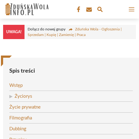
Przejdź
M
do
treści
Dołącz do nowej grupy
Zduńska Wola - Ogłoszenia |
UWAGA!
Sprzedam | Kupię | Zamienię | Praca
Spis treści
Wstęp
Życiorys
Życie prywatne
Filmografia
Dubbing