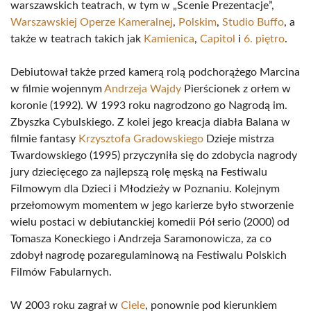
warszawskich teatrach, w tym w „Scenie Prezentacje”,
Warszawskiej Operze Kameralnej
,
Polskim
,
Studio Buffo
, a
także w teatrach takich jak
Kamienica
,
Capitol
i
6. piętro
.
Debiutował także przed kamerą rolą podchorążego Marcina
w filmie wojennym
Andrzeja Wajdy
Pierścionek z orłem w
koronie (1992). W 1993 roku nagrodzono go Nagrodą im.
Zbyszka Cybulskiego. Z kolei jego kreacja diabła Balana w
filmie fantasy
Krzysztofa Gradowskiego
Dzieje mistrza
Twardowskiego (1995) przyczyniła się do zdobycia nagrody
jury dziecięcego za najlepszą rolę męską na Festiwalu
Filmowym dla Dzieci i Młodzieży w Poznaniu. Kolejnym
przełomowym momentem w jego karierze było stworzenie
wielu postaci w debiutanckiej komedii Pół serio (2000) od
Tomasza Koneckiego i Andrzeja Saramonowicza, za co
zdobył nagrodę pozaregulaminową na Festiwalu Polskich
Filmów Fabularnych.
W 2003 roku zagrał w
Ciele
, ponownie pod kierunkiem