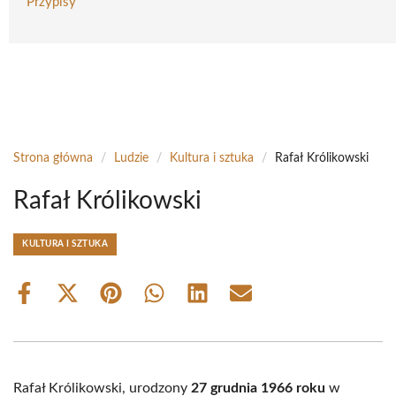
Przypisy
Strona główna
/
Ludzie
/
Kultura i sztuka
/
Rafał Królikowski
Rafał Królikowski
KULTURA I SZTUKA
Share
Share
Share
Share
Share
Share
on
on
on
on
on
on
Facebook
X
Pinterest
WhatsApp
LinkedIn
Email
(Twitter)
Rafał Królikowski, urodzony
27 grudnia 1966 roku
w