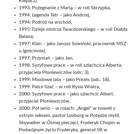
Klepacz),
1993: Pożegnanie z Marią – w roli Skrzypka,
1994: Legenda Tatr – jako Andrzej,
1994: Podróż na wschód,
1995: Dzieje mistrza Twardowskiego – w roli Diabła
Balana,
1997: Klan – jako Janusz Sowiński, pracownik MSZ-
u (gościnnie),
1997: Przystań – jako Jan,
1998: Syzyfowe prace – w roli szlachcica Alberta,
przyjaciela Płoniewiczów (odc. 3),
1999: Miodowe lata – jako Prezes (odc. 18),
1999: Palce lizać – w roli Rysia Wiatra,
2000: Syzyfowe prace – jako szlachcic Albert,
przyjaciel Płoniewiczów,
2000: Pół serio – w rolach: „Angel” w noweli z
ostrym seksem, pastor Lovborg w Potędze myśli,
Skywalker w Ósmej pieczęci, Fryderyk Chopin w
Podwójnym życiu Fryderyka, generał SB w